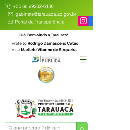
+55 68 99282-6130
gabinete@tarauaca.ac.gov.br
Portal da Transparência
Olá, Bem-vindo a Tarauacá!
Prefeito
Rodrigo Damasceno Catão
Vice
Marilete Vitorino de Sirqueira