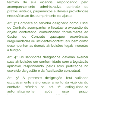
término de sua vigência, respondendo pelo
acompanhamento administrativo, controle de
prazos, aditivos, pagamentos e demais providências
necessárias ao fiel cumprimento do ajuste.
Art. 3º Compete ao servidor designado como Fiscal
do Contrato acompanhar e fiscalizar a execução do
objeto contratado, comunicando formalmente ao
Gestor do Contrato quaisquer ocorrências,
irregularidades ou incidentes contratuais, bem como
desempenhar as demais atribuições legais inerentes
à função.
Art. 4º Os servidores designados deverão exercer
suas atribuições em conformidade com a legislação
aplicável, respondendo pelos atos praticados no
exercício da gestão e da fiscalização contratual.
Art. 5º A presente designação terá validade
exclusivamente até o encerramento da vigência do
contrato referido no art. 1º, extinguindo-se
automaticamente após esse prazo,
independentemente de nova publicação.
Art. 6º Esta Portaria entra em vigor na data de sua
assinatura e publicação, com efeitos retroativos a 25
de junho de 2026.
Rodrigo Damasceno Catão
Prefeito de Tarauacá-Acre
Visualizar