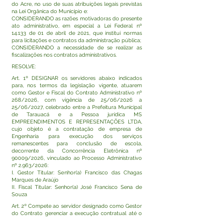
do Acre, no uso de suas atribuições legais previstas
na Lei Orgânica do Município e:
CONSIDERANDO as razões motivadoras do presente
ato administrativo, em especial a Lei Federal nº
14.133 de 01 de abril de 2021, que institui normas
para licitações e contratos da administração pública;
CONSIDERANDO a necessidade de se realizar as
fiscalizações nos contratos administrativos.
RESOLVE:
Art. 1º DESIGNAR os servidores abaixo indicados
para, nos termos da legislação vigente, atuarem
como Gestor e Fiscal do Contrato Administrativo nº
268/2026, com vigência de 25/06/2026 a
25/06/2027, celebrado entre a Prefeitura Municipal
de Tarauacá e a Pessoa jurídica MS
EMPREENDIMENTOS E REPRESENTAÇÕES LTDA,
cujo objeto é a contratação de empresa de
Engenharia para execução dos serviços
remanescentes para conclusão de escola,
decorrente da Concorrência Eletrônica nº
90009/2026, vinculado ao Processo Administrativo
nº 2.963/2026:
I. Gestor Titular: Senhor(a) Francisco das Chagas
Marques de Araújo
II. Fiscal Titular: Senhor(a) José Francisco Sena de
Souza
Art. 2º Compete ao servidor designado como Gestor
do Contrato gerenciar a execução contratual até o