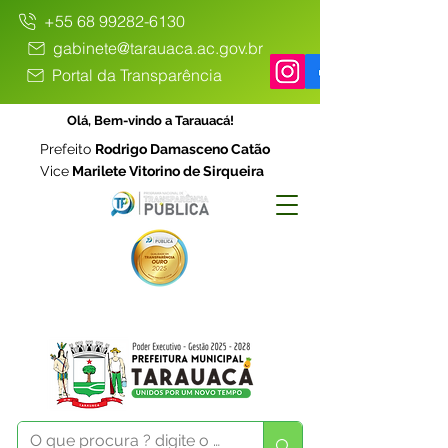
+55 68 99282-6130
gabinete@tarauaca.ac.gov.br
Portal da Transparência
Olá, Bem-vindo a Tarauacá!
Prefeito
Rodrigo Damasceno Catão
Vice
Marilete Vitorino de Sirqueira