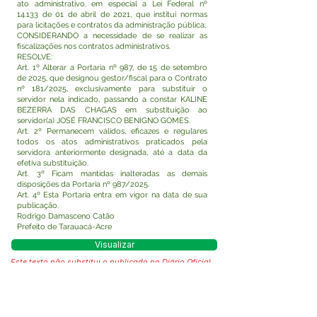
ato administrativo, em especial a Lei Federal nº
14.133 de 01 de abril de 2021, que institui normas
para licitações e contratos da administração pública;
CONSIDERANDO a necessidade de se realizar as
fiscalizações nos contratos administrativos.
RESOLVE:
Art. 1º Alterar a Portaria nº 987, de 15 de setembro
de 2025, que designou gestor/fiscal para o Contrato
nº 181/2025, exclusivamente para substituir o
servidor nela indicado, passando a constar KALINE
BEZERRA DAS CHAGAS em substituição ao
servidor(a) JOSÉ FRANCISCO BENIGNO GOMES.
Art. 2º Permanecem válidos, eficazes e regulares
todos os atos administrativos praticados pela
servidora anteriormente designada, até a data da
efetiva substituição.
Art. 3º Ficam mantidas inalteradas as demais
disposições da Portaria nº 987/2025.
Art. 4º Esta Portaria entra em vigor na data de sua
publicação.
Rodrigo Damasceno Catão
Prefeito de Tarauacá-Acre
Visualizar
Este texto não substitui o publicado no Diário Oficial,
mas facilita a pesquisa para localizar a publicação
oficial.