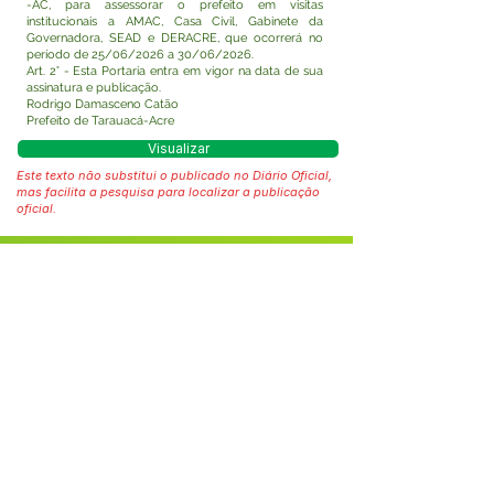
-AC, para assessorar o prefeito em visitas
institucionais a AMAC, Casa Civil, Gabinete da
Governadora, SEAD e DERACRE, que ocorrerá no
período de 25/06/2026 a 30/06/2026.
Art. 2° - Esta Portaria entra em vigor na data de sua
assinatura e publicação.
Rodrigo Damasceno Catão
Prefeito de Tarauacá-Acre
Visualizar
Este texto não substitui o publicado no Diário Oficial,
mas facilita a pesquisa para localizar a publicação
oficial.
Fale com a Prefeitura
Whatsapp
SERVIÇO DE ATENDIMENTO AO 