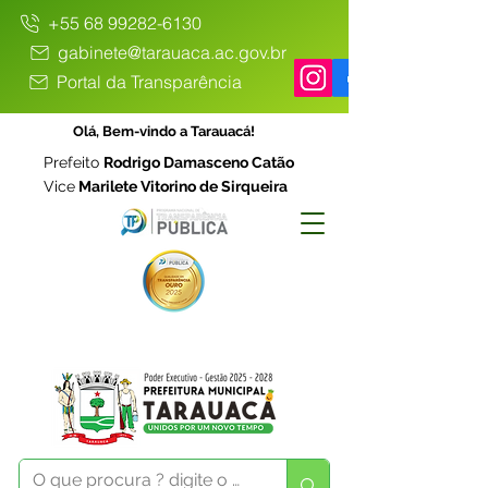
+55 68 99282-6130
gabinete@tarauaca.ac.gov.br
Portal da Transparência
Olá, Bem-vindo a Tarauacá!
Prefeito
Rodrigo Damasceno Catão
Vice
Marilete Vitorino de Sirqueira