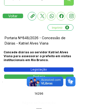
Voltar
Imprimir
Portaria Nº848/2026 - Concessão de
Diárias - Katriel Alves Viana
Concede diárias ao servidor Katriel Alves
Viana para assessorar o prefeito em visitas
institucionais em Rio Branco.
Legislação
Portaria
Número do Diário:
14296
Página da Publicação: