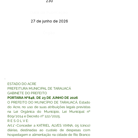
230
Data da Publicação:
27 de junho de 2026
Órgão:
ESTADO DO ACRE
PREFEITURA MUNICIPAL DE TARAUACÁ
GABINETE DO PREFEITO
PORTARIA Nº848, DE 23 DE JUNHO DE 2026
O PREFEITO DO MUNICÍPIO DE TARAUACÁ, Estado
do Acre, no uso de suas atribuições legais previstas
na Lei Orgânica do Município, Lei Municipal nº
809/2014 e Decreto nº 122/2025.
R E S O L V E:
Art.1°-Conceder a KATRIEL ALVES VIANA, 05 (cinco)
diárias, destinadas ao custeio de despesas com
hospedagem e alimentação na cidade de Rio Branco