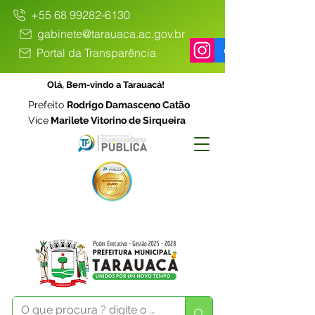
+55 68 99282-6130
gabinete@tarauaca.ac.gov.br
Portal da Transparência
Olá, Bem-vindo a Tarauacá!
Prefeito
Rodrigo Damasceno Catão
Vice
Marilete Vitorino de Sirqueira