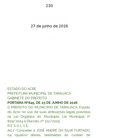
230
Data da Publicação:
27 de junho de 2026
Órgão:
ESTADO DO ACRE
PREFEITURA MUNICIPAL DE TARAUACÁ
GABINETE DO PREFEITO
PORTARIA Nº845, DE 23 DE JUNHO DE 2026
O PREFEITO DO MUNICÍPIO DE TARAUACÁ, Estado
do Acre, no uso de suas atribuições legais previstas
na Lei Orgânica do Município, Lei Municipal nº
809/2014 e Decreto nº 122/2025.
R E S O L V E:
Art.1°-Conceder a JOSÉ ANDRÉ DA SILVA FURTADO,
04 (quatro) diárias, destinadas ao custeio de