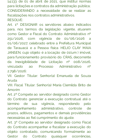
14.133 de 01 de abril de 2021, que institui normas
para licitações e contratos da administração pública;
CONSIDERANDO a necessidade de se realizar as
fiscalizações nos contratos administrativos.
RESOLVE:
Art. 1º DESIGNAR os servidores abaixo indicados
para, nos termos da legislação vigente, atuarem
como Gestor e Fiscal do Contrato Administrativo nº
251/2026, com vigência de 01/06/2026 a
01/06/2027, celebrado entre a Prefeitura Municipal
de Tarauacá e a Pessoa física HELIO CLAY MAIA
JANSEN, cujo objeto é a locação de 01(um ) imóvel,
para funcionamento provisório do CRAS, decorrente
da Inexigibilidade de Licitação nº 008/2026,
vinculado ao Processo Administrativo nº
2.798/2026:
VII. Gestor Titular: Senhor(a) Emanuela de Souza
Aruda
VIII. Fiscal Titular: Senhor(a) Maria Clemilda Brito de
Amorim
Art. 2º Compete ao servidor designado como Gestor
do Contrato gerenciar a execução contratual até o
término de sua vigência, respondendo pelo
acompanhamento administrativo, controle de
prazos, aditivos, pagamentos e demais providências
necessárias ao fiel cumprimento do ajuste.
Art. 3º Compete ao servidor designado como Fiscal
do Contrato acompanhar e fiscalizar a execução do
objeto contratado, comunicando formalmente ao
Gestor do Contrato quaisquer ocorrências,