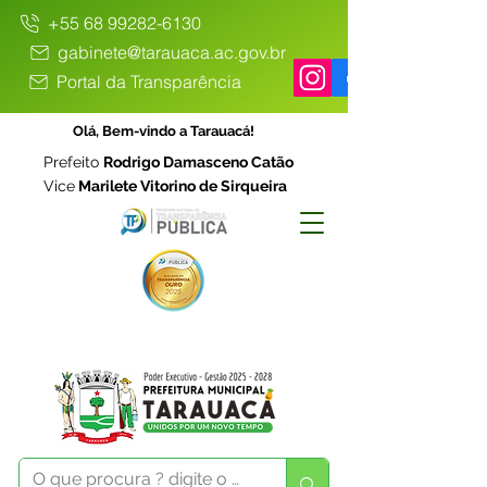
+55 68 99282-6130
gabinete@tarauaca.ac.gov.br
Portal da Transparência
Olá, Bem-vindo a Tarauacá!
Prefeito
Rodrigo Damasceno Catão
Vice
Marilete Vitorino de Sirqueira