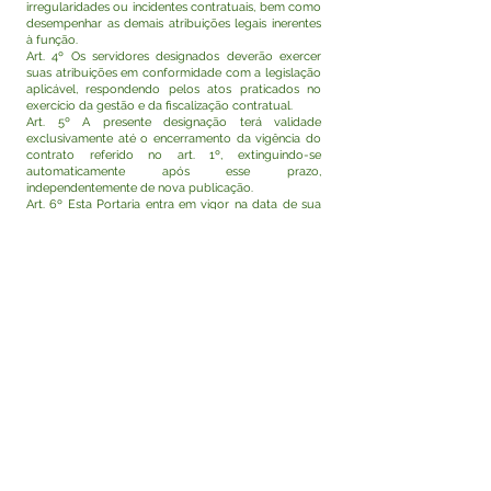
irregularidades ou incidentes contratuais, bem como
desempenhar as demais atribuições legais inerentes
à função.
Art. 4º Os servidores designados deverão exercer
suas atribuições em conformidade com a legislação
aplicável, respondendo pelos atos praticados no
exercício da gestão e da fiscalização contratual.
Art. 5º A presente designação terá validade
exclusivamente até o encerramento da vigência do
contrato referido no art. 1º, extinguindo-se
automaticamente após esse prazo,
independentemente de nova publicação.
Art. 6º Esta Portaria entra em vigor na data de sua
assinatura e publicação, com efeitos retroativos a 01
de junho de 2026.
Rodrigo Damasceno Catão
Prefeito de Tarauacá-Acre
Visualizar
Este texto não substitui o publicado no Diário Oficial,
mas facilita a pesquisa para localizar a publicação
oficial.