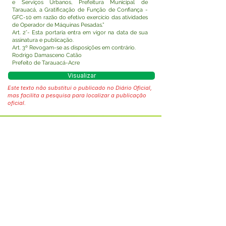
e Serviços Urbanos, Prefeitura Municipal de
Tarauacá, a Gratificação de Função de Confiança -
GFC-10 em razão do efetivo exercício das atividades
de Operador de Máquinas Pesadas.”
Art. 2°- Esta portaria entra em vigor na data de sua
assinatura e publicação.
Art. 3º Revogam-se as disposições em contrário.
Rodrigo Damasceno Catão
Prefeito de Tarauacá-Acre
Visualizar
Este texto não substitui o publicado no Diário Oficial,
mas facilita a pesquisa para localizar a publicação
oficial.
Fale com a Prefeitura
Whatsapp