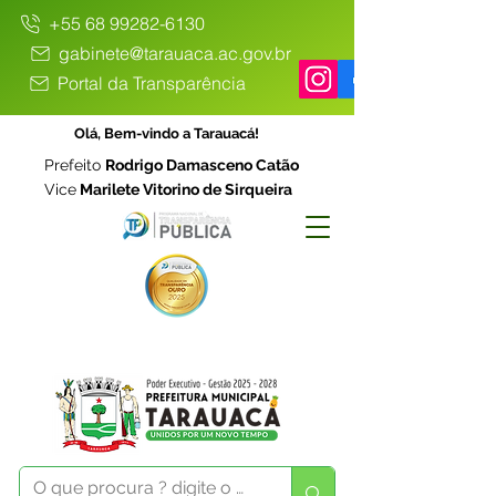
+55 68 99282-6130
gabinete@tarauaca.ac.gov.br
Portal da Transparência
Olá, Bem-vindo a Tarauacá!
Prefeito
Rodrigo Damasceno Catão
Vice
Marilete Vitorino de Sirqueira