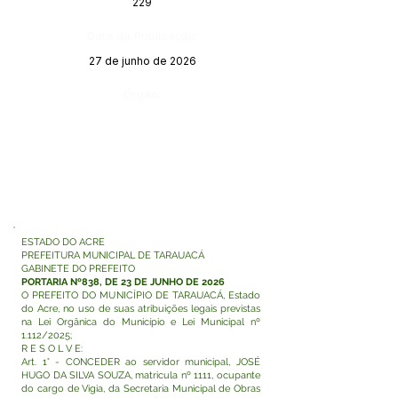
229
Data da Publicação:
27 de junho de 2026
Órgão:
ESTADO DO ACRE
PREFEITURA MUNICIPAL DE TARAUACÁ
GABINETE DO PREFEITO
PORTARIA Nº838, DE 23 DE JUNHO DE 2026
O PREFEITO DO MUNICÍPIO DE TARAUACÁ, Estado
do Acre, no uso de suas atribuições legais previstas
na Lei Orgânica do Município e Lei Municipal nº
1.112/2025;
R E S O L V E:
Art. 1° - CONCEDER ao servidor municipal, JOSÉ
HUGO DA SILVA SOUZA, matricula nº 1111, ocupante
do cargo de Vigia, da Secretaria Municipal de Obras