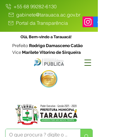
+55 68 99282-6130
gabinete@tarauaca.ac.gov.br
Portal da Transparência
Olá, Bem-vindo a Tarauacá!
Prefeito
Rodrigo Damasceno Catão
Vice
Marilete Vitorino de Sirqueira