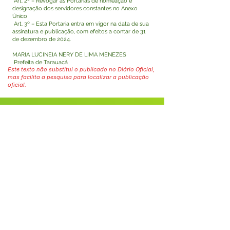
Art. 2º – Revogar as Portarias de nomeação e
designação dos servidores constantes no Anexo
Único
Art. 3º – Esta Portaria entra em vigor na data de sua
assinatura e publicação, com efeitos a contar de 31
de dezembro de 2024.
MARIA LUCINEIA NERY DE LIMA MENEZES
Prefeita de Tarauacá
Este texto não substitui o publicado no Diário Oficial,
mas facilita a pesquisa para localizar a publicação
oficial.
Fale com a Prefeitura
Whatsapp
SERVIÇO DE ATENDIMENTO AO 
CIDADÃO (SIC) E OUVIDORIA