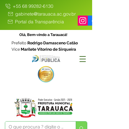
+55 68 99282-6130
gabinete@tarauaca.ac.gov.br
Portal da Transparência
Olá, Bem-vindo a Tarauacá!
Prefeito
Rodrigo Damasceno Catão
Vice
Marilete Vitorino de Sirqueira