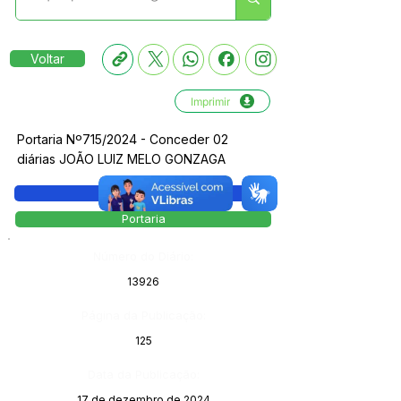
Voltar
Imprimir
Portaria Nº715/2024 - Conceder 02
diárias JOÃO LUIZ MELO GONZAGA
Legislação
Portaria
Número do Diário:
13926
Página da Publicação:
125
Data da Publicação:
17 de dezembro de 2024