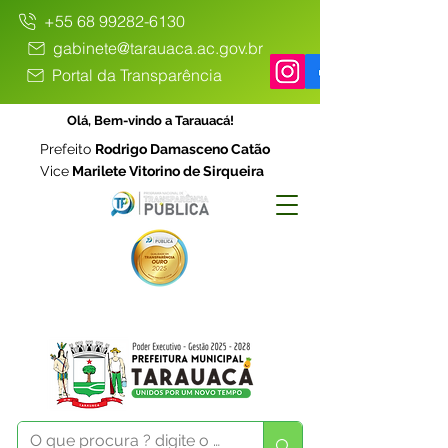
+55 68 99282-6130
gabinete@tarauaca.ac.gov.br
Portal da Transparência
Olá, Bem-vindo a Tarauacá!
Prefeito
Rodrigo Damasceno Catão
Vice
Marilete Vitorino de Sirqueira