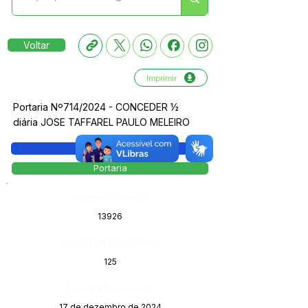
Voltar
Imprimir
Portaria Nº714/2024 - CONCEDER ½
diária JOSE TAFFAREL PAULO MELEIRO
Legislação
Portaria
Número do Diário:
13926
Página da Publicação:
125
Data da Publicação:
17 de dezembro de 2024