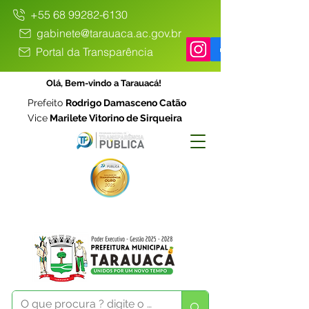
+55 68 99282-6130
gabinete@tarauaca.ac.gov.br
Portal da Transparência
Olá, Bem-vindo a Tarauacá!
Prefeito
Rodrigo Damasceno Catão
Vice
Marilete Vitorino de Sirqueira