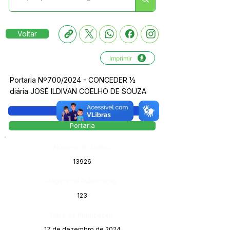
Voltar
Imprimir
Portaria Nº700/2024 - CONCEDER ½
diária JOSÉ ILDIVAN COELHO DE SOUZA
Legislação
Portaria
Número do Diário:
13926
Página da Publicação:
123
Data da Publicação:
17 de dezembro de 2024