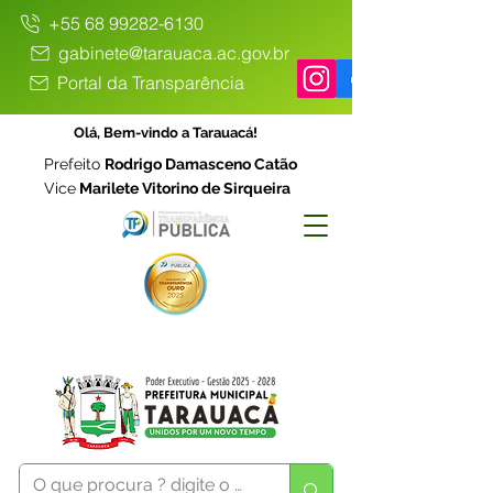
+55 68 99282-6130
gabinete@tarauaca.ac.gov.br
Portal da Transparência
Olá, Bem-vindo a Tarauacá!
Prefeito
Rodrigo Damasceno Catão
Vice
Marilete Vitorino de Sirqueira