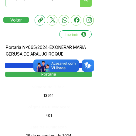
Voltar
Imprimir
Portaria Nº665/2024-EXONERAR MARIA
GERUSA DE ARAUJO ROQUE
Legislação
Portaria
Número do Diário:
13914
Página da Publicação:
401
Data da Publicação:
29 de novembro de 2024