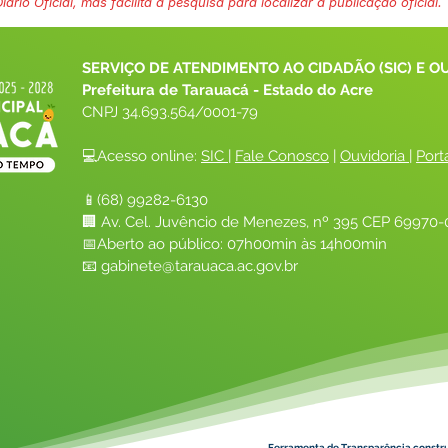
ário Oficial, mas facilita a pesquisa para localizar a publicação oficial.
SERVIÇO DE ATENDIMENTO AO CIDADÃO (SIC) E O
Prefeitura de Tarauacá - Estado do Acre
CNPJ 
34.693.564/0001-79
💻Acesso online: 
SIC 
| 
Fale Conosco
 | 
Ouvidoria
| 
Port
📱(68) 99282-6130 
🏢 Av. Cel. Juvêncio de Menezes, nº 395 CEP 69970-0
📅Aberto ao público: 07h00min às 14h00min
📧 
gabinete@tarauaca.ac.gov.br
Ferramenta de Transparência constr