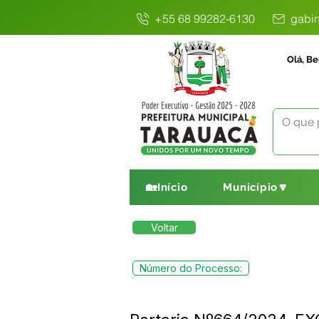
+55 68 99282-6130
gabin
Olá, Be
🏡Início
Município🔽
Voltar
Número do Processo: