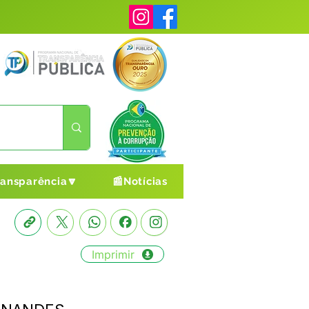
ransparência🔽
📰Notícias
Imprimir