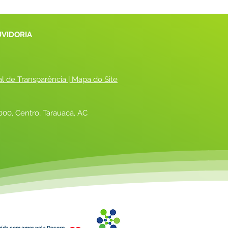
UVIDORIA
al de Transparência
 |
 Mapa do Site
00, Centro, Tarauacá, AC
uída com amor pela Decorp.