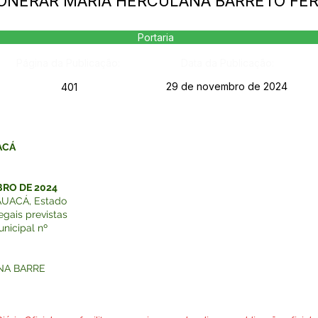
EXONERAR MARIA HERCULANA BARRETO F
Portaria
Página da Publicação:
Data da Publicação:
29 de novembro de 2024
401
ACÁ
BRO DE 2024
UACÁ, Estado
egais previstas
unicipal nº
NA BARRE