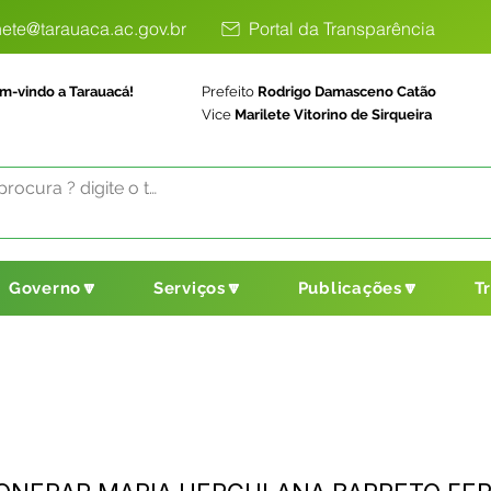
ete@tarauaca.ac.gov.br
Portal da Transparência
m-vindo a Tarauacá!
Prefeito
Rodrigo Damasceno Catão
Vice
Marilete Vitorino de Sirqueira
Governo🔽
Serviços🔽
Publicações🔽
T