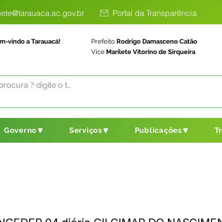
ete@tarauaca.ac.gov.br
Portal da Transparência
m-vindo a Tarauacá!
Prefeito
Rodrigo Damasceno Catão
Vice
Marilete Vitorino de Sirqueira
Governo🔽
Serviços🔽
Publicações🔽
T