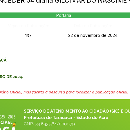
ONCEDER 04 diária GILCIMAR DO NASCIM
Portaria
Página da Publicação:
Data da Publicação:
22 de novembro de 2024
137
ACÁ
RO DE 2024.
ário Oficial, mas facilita a pesquisa para localizar a publicação oficial.
SERVIÇO DE ATENDIMENTO AO CIDADÃO (SIC) E O
Prefeitura de Tarauacá - Estado do Acre
CNPJ 
34.693.564/0001-79