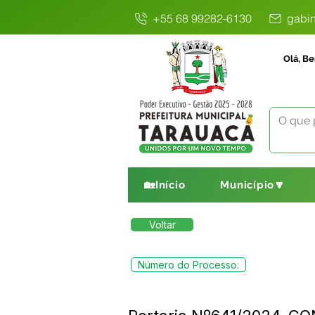
+55 68 99282-6130
gabin
Olá, Be
🏡Início
Município🔽
Voltar
Número do Processo: