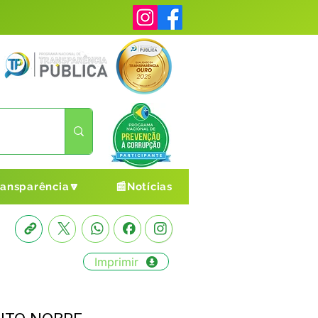
ransparência🔽
📰Notícias
Imprimir