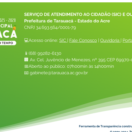
SERVIÇO DE ATENDIMENTO AO CIDADÃO (SIC) E O
Prefeitura de Tarauacá - Estado do Acre
CNPJ 
34.693.564/0001-79
💻Acesso online: 
SIC 
| 
Fale Conosco
 | 
Ouvidoria
| 
Port
📱(68) 99282-6130 
🏢 Av. Cel. Juvêncio de Menezes, nº 395 CEP 69970-0
📅Aberto ao público: 07h00min às 14h00min
📧 
gabinete@tarauaca.ac.gov.br
Ferramenta de Transparência constr
© 2009-2024. To