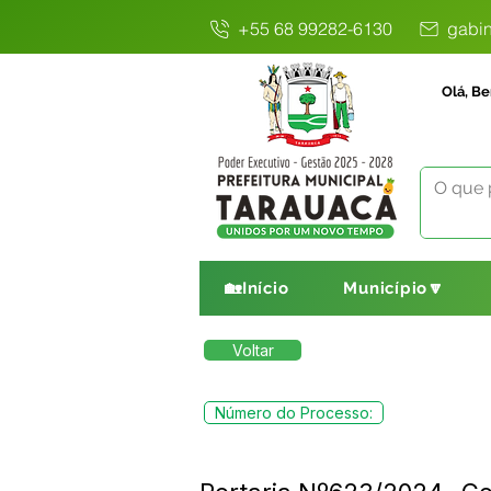
+55 68 99282-6130
gabin
Olá, Be
🏡Início
Município🔽
Voltar
Número do Processo: