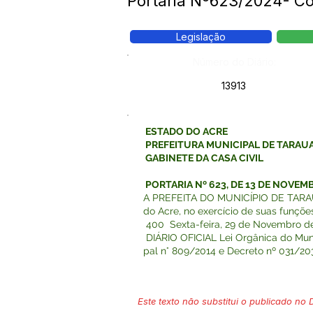
Portaria Nº623/2024- C
Legislação
Número do Diário:
13913
ESTADO DO ACRE
PREFEITURA MUNICIPAL DE TARAU
GABINETE DA CASA CIVIL
PORTARIA Nº 623, DE 13 DE N
A PREFEITA DO MUNICÍPIO DE TARA
do Acre, no exercício de suas funçõe
400 Sexta-feira, 29 de Novembro de
DIÁRIO OFICIAL Lei Orgânica do Munic
pal n° 809/2014 e Decreto nº 031/203
Este texto não substitui o publicado no Di