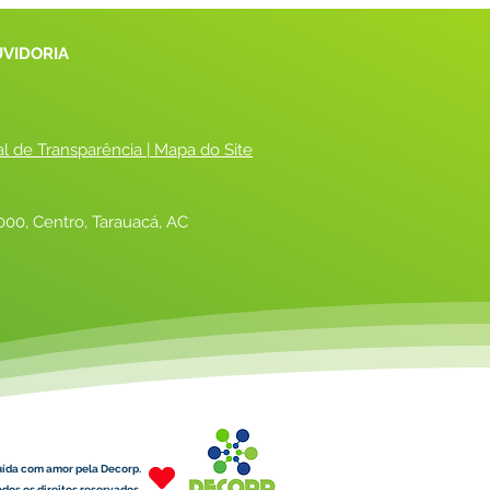
UVIDORIA
al de Transparência
 |
 Mapa do Site
00, Centro, Tarauacá, AC
uída com amor pela Decorp.
dos os direitos reservados.