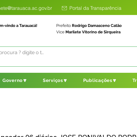
ete@tarauaca.ac.gov.br
Portal da Transparência
m-vindo a Tarauacá!
Prefeito
Rodrigo Damasceno Catão
Vice
Marilete Vitorino de Sirqueira
Governo🔽
Serviços🔽
Publicações🔽
T