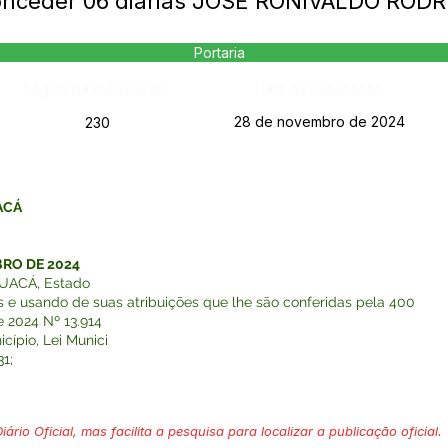
onceder 06 diárias JOSE RONIVALDO ROD
Portaria
Página da Publicação:
Data da Publicação:
28 de novembro de 2024
230
ACÁ
OVEMBRO DE 2024
UACÁ, Estado
s e usando de suas atribuições que lhe são conferidas pela 400
 2024 Nº 13.914
ípio, Lei Munici
1;
ário Oficial, mas facilita a pesquisa para localizar a publicação oficial.