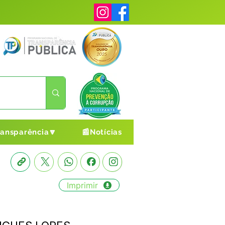
ransparência🔽
📰Notícias
Imprimir