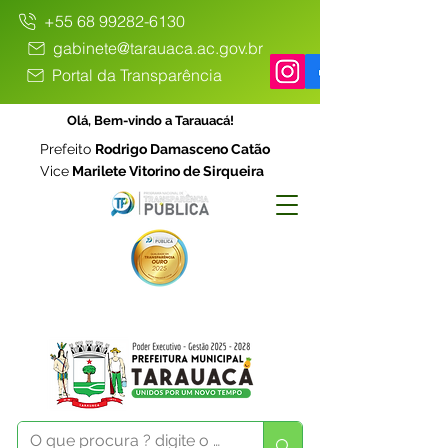
+55 68 99282-6130
gabinete@tarauaca.ac.gov.br
Portal da Transparência
Olá, Bem-vindo a Tarauacá!
Prefeito
Rodrigo Damasceno Catão
Vice
Marilete Vitorino de Sirqueira