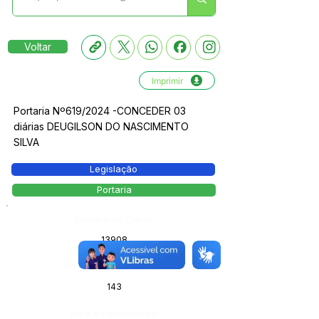
Voltar
Imprimir
Portaria Nº619/2024 -CONCEDER 03
diárias DEUGILSON DO NASCIMENTO
SILVA
Legislação
Portaria
Número do Diário:
13908
Página da Publicação:
143
Data da Publicação: