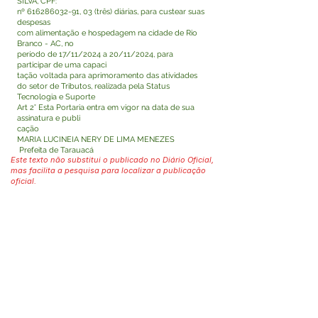
SILVA, CPF:
nº
616286032-91
, 03 (três) diárias, para custear suas
despesas
com alimentação e hospedagem na cidade de Rio
Branco - AC, no
período de 17/11/2024 a 20/11/2024, para
participar de uma capaci
tação voltada para aprimoramento das atividades
do setor de Tributos, realizada pela Status
Tecnologia e Suporte
Art 2° Esta Portaria entra em vigor na data de sua
assinatura e publi
cação
MARIA LUCINEIA NERY DE LIMA MENEZES
Prefeita de Tarauacá
Este texto não substitui o publicado no Diário Oficial,
mas facilita a pesquisa para localizar a publicação
oficial.
Fale com a Prefeitura