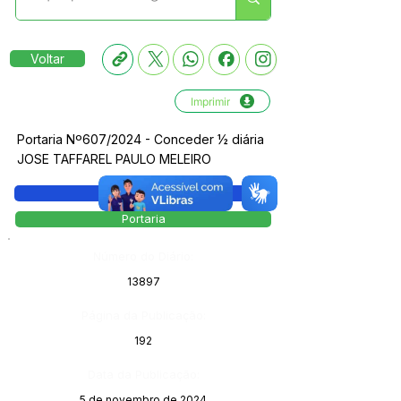
Voltar
Imprimir
Portaria Nº607/2024 - Conceder ½ diária
JOSE TAFFAREL PAULO MELEIRO
Legislação
Portaria
Número do Diário:
13897
Página da Publicação:
192
Data da Publicação:
5 de novembro de 2024