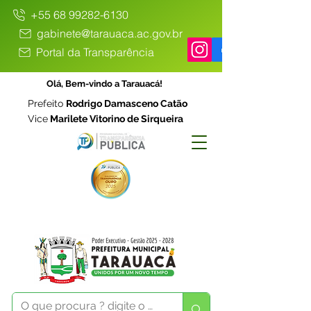
+55 68 99282-6130
gabinete@tarauaca.ac.gov.br
Portal da Transparência
Olá, Bem-vindo a Tarauacá!
Prefeito
Rodrigo Damasceno Catão
Vice
Marilete Vitorino de Sirqueira