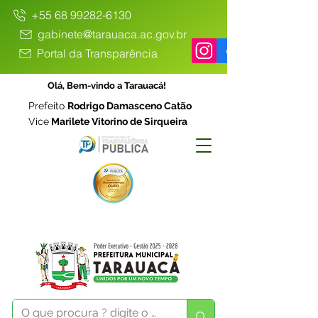
+55 68 99282-6130
gabinete@tarauaca.ac.gov.br
Portal da Transparência
Olá, Bem-vindo a Tarauacá!
Prefeito
Rodrigo Damasceno Catão
Vice
Marilete Vitorino de Sirqueira