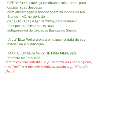
CPF Nº
617.217.002-34 02
(duas) diárias, cada, para
custear suas despesas
com alimentação e hospedagem na cidade de Rio
Branco - AC, no período
de 13/10/2024 a 15/10/2024, para realizar o
transporte de insumos de uso
indispensável da Unidades Básicas de Saúde.
Art. 2° Esta Portaria entra em vigor na data de sua
assinatura e publicação.
MARIA LUCINEIA NERY DE LIMA MENEZES
Prefeita de Tarauacá
Este texto não substitui o publicado no Diário Oficial,
mas facilita a pesquisa para localizar a publicação
oficial.
Fale com a Prefeitura
Whatsapp