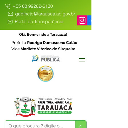
+55 68 99282-6130
gabinete@tarauaca.ac.gov.br
Portal da Transparência
Olá, Bem-vindo a Tarauacá!
Prefeito
Rodrigo Damasceno Catão
Vice
Marilete Vitorino de Sirqueira