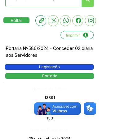
Voltar
Imprimir
Portaria Nº586/2024 - Conceder 02 diária
aos Servidores
Legislação
Portaria
Número do Diário:
13891
Página da Publicação:
133
Data da Publicação:
25 de outubro de 2024