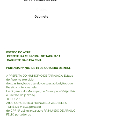
Órgão:
Gabinete
ESTADO DO ACRE
PREFEITURA MUNICIPAL DE TARAUACÁ
GABINETE DA CASA CIVIL
PORTARIA Nº 586, DE 21 DE OUTUBRO DE 2024
.
A PREFEITA DO MUNICÍPIO DE TARAUACÁ, Estado
do Acre, no exercício
de suas funções e usando de suas atribuições que
lhe são conferidas pela
Lei Orgânica do Município, Lei Municipal n° 809/2014
e Decreto nº 31/2024;
RESOLVE:
Art. 1° CONCEDER, a FRANCISCO VALDERLEIS
TOMÉ DE MELO, portador
do CPF Nº
216.943.972-20
e RAIMUNDO DE ARAUJO
FELIX, portador do