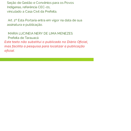
Seção de Gestão e Convênios para os Povos
Indígenas, referência CEC-01,
vinculado a Casa Civil da Prefeita.
Art. 2º Esta Portaria entra em vigor na data de sua
assinatura e publicação.
MARIA LUCINEIA NERY DE LIMA MENEZES
Prefeita de Tarauacá
Este texto não substitui o publicado no Diário Oficial,
mas facilita a pesquisa para localizar a publicação
oficial.
Fale com a Prefeitura
Whatsapp
SERVIÇO DE ATENDIMENTO AO 