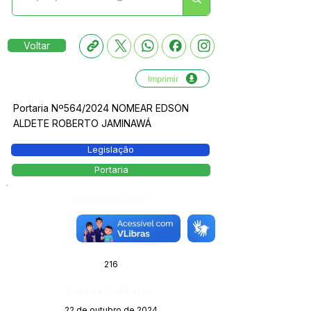
Voltar
Imprimir
Portaria Nº564/2024 NOMEAR EDSON
ALDETE ROBERTO JAMINAWÁ
Legislação
Portaria
Número do Diário:
13888
Página da Publicação:
216
Data da Publicação:
22 de outubro de 2024