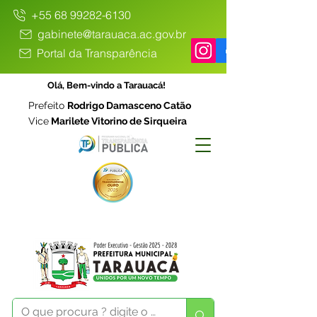
+55 68 99282-6130
gabinete@tarauaca.ac.gov.br
Portal da Transparência
Olá, Bem-vindo a Tarauacá!
Prefeito
Rodrigo Damasceno Catão
Vice
Marilete Vitorino de Sirqueira