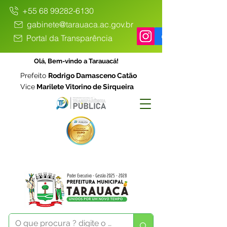
+55 68 99282-6130
gabinete@tarauaca.ac.gov.br
Portal da Transparência
Olá, Bem-vindo a Tarauacá!
Prefeito
Rodrigo Damasceno Catão
Vice
Marilete Vitorino de Sirqueira