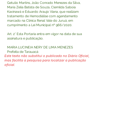
Getulio Martins, João Conrado Menezes da Silva,
Maria Zelia Batista de Souza, Clemilda Saboia
Kaxinawá e Eduardo Araujo Viana, que realizam
tratamento de Hemodiálise com agendamento
marcado na Clínica Renal Vale do Juruá, em
cumprimento a Lei Municipal nº 966/2020.
Art. 2° Esta Portaria entra em vigor na data de sua
assinatura e publicação.
MARIA LUCINEIA NERY DE LIMA MENEZES
Prefeita de Tarauacá
Este texto não substitui o publicado no Diário Oficial,
mas facilita a pesquisa para localizar a publicação
oficial.
Fale com a Prefeitura
Whatsapp