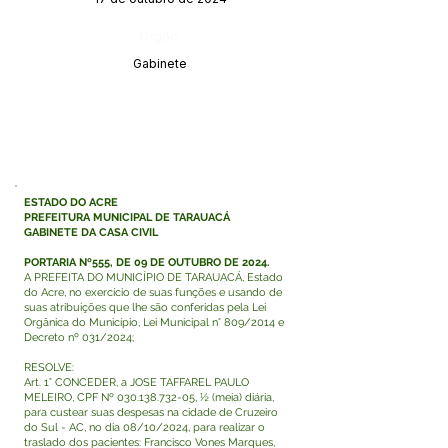
Órgão:
Gabinete
ESTADO DO ACRE
PREFEITURA MUNICIPAL DE TARAUACÁ
GABINETE DA CASA CIVIL
PORTARIA Nº555, DE 09 DE OUTUBRO DE 2024.
A PREFEITA DO MUNICÍPIO DE TARAUACÁ, Estado
do Acre, no exercício de suas funções e usando de
suas atribuições que lhe são conferidas pela Lei
Orgânica do Município, Lei Municipal n° 809/2014 e
Decreto nº 031/2024;
RESOLVE:
Art. 1° CONCEDER, a JOSE TAFFAREL PAULO
MELEIRO, CPF Nº
030.138.732-05
, ½ (meia) diária,
para custear suas despesas na cidade de Cruzeiro
do Sul - AC, no dia 08/10/2024, para realizar o
traslado dos pacientes: Francisco Vones Marques,