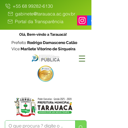
+55 68 99282-6130
gabinete@tarauaca.ac.gov.br
Portal da Transparência
Olá, Bem-vindo a Tarauacá!
Prefeito
Rodrigo Damasceno Catão
Vice
Marilete Vitorino de Sirqueira