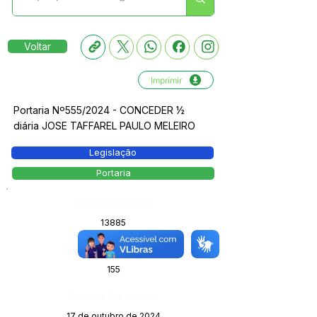
Voltar
Imprimir
Portaria Nº555/2024 - CONCEDER ½
diária JOSE TAFFAREL PAULO MELEIRO
Legislação
Portaria
Número do Diário:
13885
Página da Publicação:
155
Data da Publicação:
17 de outubro de 2024