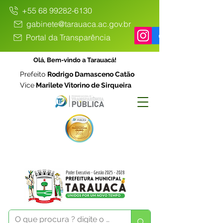
+55 68 99282-6130
gabinete@tarauaca.ac.gov.br
Portal da Transparência
Olá, Bem-vindo a Tarauacá!
Prefeito
Rodrigo Damasceno Catão
Vice
Marilete Vitorino de Sirqueira