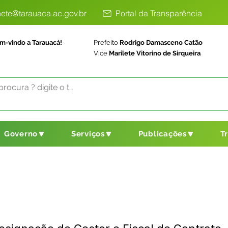
ete@tarauaca.ac.gov.br
Portal da Transparência
m-vindo a Tarauacá!
Prefeito
Rodrigo Damasceno Catão
Vice
Marilete Vitorino de Sirqueira
Governo🔽
Serviços🔽
Publicações🔽
T