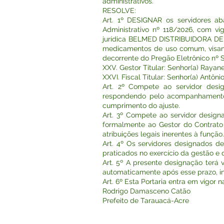
administrativos.
RESOLVE:
Art. 1º DESIGNAR os servidores ab
Administrativo nº 118/2026, com vi
jurídica BELMED DISTRIBUIDORA DE 
medicamentos de uso comum, visand
decorrente do Pregão Eletrônico nº 
XXV. Gestor Titular: Senhor(a) Rayane
XXVI. Fiscal Titular: Senhor(a) Antôni
Art. 2º Compete ao servidor desi
respondendo pelo acompanhamento ad
cumprimento do ajuste.
Art. 3º Compete ao servidor design
formalmente ao Gestor do Contrato 
atribuições legais inerentes à função.
Art. 4º Os servidores designados d
praticados no exercício da gestão e d
Art. 5º A presente designação terá 
automaticamente após esse prazo, 
Art. 6º Esta Portaria entra em vigor 
Rodrigo Damasceno Catão
Prefeito de Tarauacá-Acre