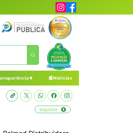
ransparência🔽
📰Notícias
Imprimir