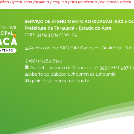
ário Oficial, mas facilita a pesquisa para localizar a publicação oficial.
SERVIÇO DE ATENDIMENTO AO CIDADÃO (SIC) E O
Prefeitura de Tarauacá - Estado do Acre
CNPJ 
34.693.564/0001-79
💻Acesso online: 
SIC 
| 
Fale Conosco
 | 
Ouvidoria
| 
Port
📱(68) 99282-6130 
🏢 Av. Cel. Juvêncio de Menezes, nº 395 CEP 69970-0
📅Aberto ao público: 07h00min às 14h00min
📧 
gabinete@tarauaca.ac.gov.br