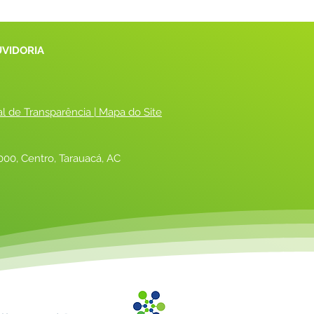
UVIDORIA
al de Transparência
 |
 Mapa do Site
00, Centro, Tarauacá, AC