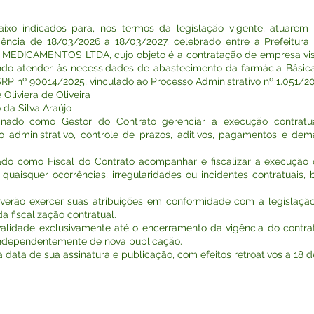
aixo indicados para, nos termos da legislação vigente, atuarem
gência de 18/03/2026 a 18/03/2027, celebrado entre a Prefeitur
MEDICAMENTOS LTDA, cujo objeto é a contratação de empresa vis
o atender às necessidades de abastecimento da farmácia Básica 
SRP nº 90014/2025, vinculado ao Processo Administrativo nº 1.051/20
 Oliviera de Oliveira
o da Silva Araújo
gnado como Gestor do Contrato gerenciar a execução contratua
ministrativo, controle de prazos, aditivos, pagamentos e demai
ado como Fiscal do Contrato acompanhar e fiscalizar a execução
quaisquer ocorrências, irregularidades ou incidentes contratua
everão exercer suas atribuições em conformidade com a legislação
a fiscalização contratual.
validade exclusivamente até o encerramento da vigência do contrato
independentemente de nova publicação.
na data de sua assinatura e publicação, com efeitos retroativos a 18