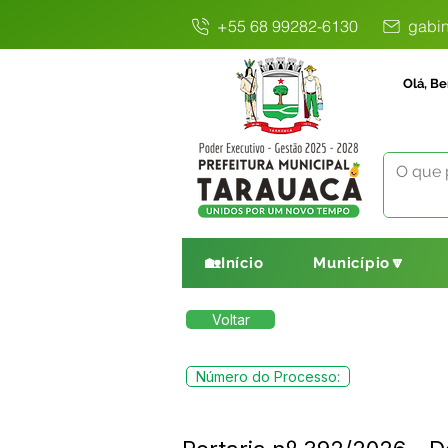
+55 68 99282-6130
gabin
Olá, Be
🏡Início
Município🔽
Voltar
Número do Processo: