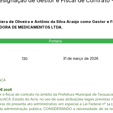
esignação de Gestor e Fiscal de Contrato 
era de Oliveira e Antônio da Silva Araújo como Gestor e F
UIDORA DE MEDICAMENTOS LTDA.
Portaria
Página da Publicação:
Data da Publicação:
31 de março de 2026
130
ACÁ
DE 2026
 e fiscal de contrato no âmbito da Prefeitura Municipal de Tarauacá.
Á, Estado do Acre, no uso de suas atribuições legais previstas na
o presente ato administrativo, em especial a Lei Federal nº 14.133 
 da administração pública; CONSIDERANDO a necessidade de se real