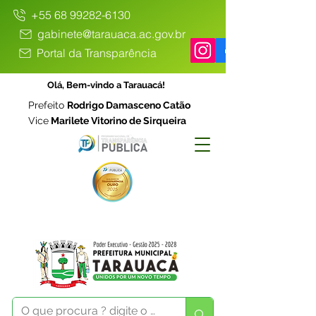
+55 68 99282-6130
gabinete@tarauaca.ac.gov.br
Portal da Transparência
Olá, Bem-vindo a Tarauacá!
Prefeito
Rodrigo Damasceno Catão
Vice
Marilete Vitorino de Sirqueira