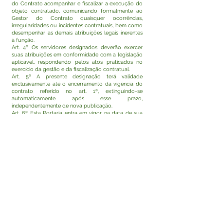
do Contrato acompanhar e fiscalizar a execução do
objeto contratado, comunicando formalmente ao
Gestor do Contrato quaisquer ocorrências,
irregularidades ou incidentes contratuais, bem como
desempenhar as demais atribuições legais inerentes
à função.
Art. 4º Os servidores designados deverão exercer
suas atribuições em conformidade com a legislação
aplicável, respondendo pelos atos praticados no
exercício da gestão e da fiscalização contratual.
Art. 5º A presente designação terá validade
exclusivamente até o encerramento da vigência do
contrato referido no art. 1º, extinguindo-se
automaticamente após esse prazo,
independentemente de nova publicação.
Art. 6º Esta Portaria entra em vigor na data de sua
assinatura e publicação, com efeitos retroativos a 18
de março de 2026.
Rodrigo Damasceno Catão
Prefeito de Tarauacá-Acre
Visualizar
Este texto não substitui o publicado no Diário Oficial,
mas facilita a pesquisa para localizar a publicação
oficial.