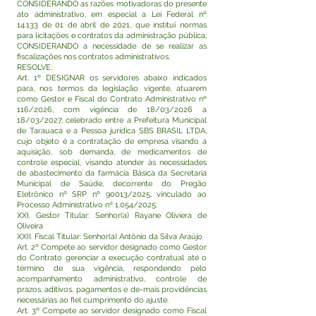
CONSIDERANDO as razões motivadoras do presente
ato administrativo, em especial a Lei Federal nº
14.133 de 01 de abril de 2021, que institui normas
para licitações e contratos da administração pública;
CONSIDERANDO a necessidade de se realizar as
fiscalizações nos contratos administrativos.
RESOLVE:
Art. 1º DESIGNAR os servidores abaixo indicados
para, nos termos da legislação vigente, atuarem
como Gestor e Fiscal do Contrato Administrativo nº
116/2026, com vigência de 18/03/2026 a
18/03/2027, celebrado entre a Prefeitura Municipal
de Tarauacá e a Pessoa jurídica SBS BRASIL LTDA,
cujo objeto é a contratação de empresa visando a
aquisição, sob demanda, de medicamentos de
controle especial, visando atender às necessidades
de abastecimento da farmácia Básica da Secretaria
Municipal de Saúde, decorrente do Pregão
Eletrônico nº SRP nº 90013/2025, vinculado ao
Processo Administrativo nº 1.054/2025:
XXI. Gestor Titular: Senhor(a) Rayane Oliviera de
Oliveira
XXII. Fiscal Titular: Senhor(a) Antônio da Silva Araújo
Art. 2º Compete ao servidor designado como Gestor
do Contrato gerenciar a execução contratual até o
término de sua vigência, respondendo pelo
acompanhamento administrativo, controle de
prazos, aditivos, pagamentos e de-mais providências
necessárias ao fiel cumprimento do ajuste.
Art. 3º Compete ao servidor designado como Fiscal