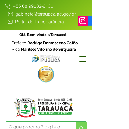
+55 68 99282-6130
gabinete@tarauaca.ac.gov.br
Portal da Transparência
Olá, Bem-vindo a Tarauacá!
Prefeito
Rodrigo Damasceno Catão
Vice
Marilete Vitorino de Sirqueira