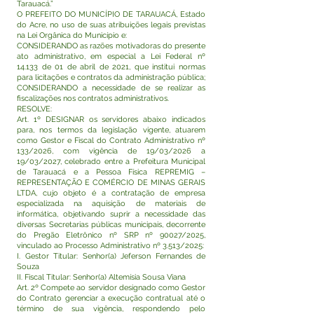
Tarauacá.”
O PREFEITO DO MUNICÍPIO DE TARAUACÁ, Estado
do Acre, no uso de suas atribuições legais previstas
na Lei Orgânica do Município e:
CONSIDERANDO as razões motivadoras do presente
ato administrativo, em especial a Lei Federal nº
14.133 de 01 de abril de 2021, que institui normas
para licitações e contratos da administração pública;
CONSIDERANDO a necessidade de se realizar as
fiscalizações nos contratos administrativos.
RESOLVE:
Art. 1º DESIGNAR os servidores abaixo indicados
para, nos termos da legislação vigente, atuarem
como Gestor e Fiscal do Contrato Administrativo nº
133/2026, com vigência de 19/03/2026 a
19/03/2027, celebrado entre a Prefeitura Municipal
de Tarauacá e a Pessoa Física REPREMIG –
REPRESENTAÇÃO E COMÉRCIO DE MINAS GERAIS
LTDA, cujo objeto é a contratação de empresa
especializada na aquisição de materiais de
informática, objetivando suprir a necessidade das
diversas Secretarias públicas municipais, decorrente
do Pregão Eletrônico nº SRP nº 90027/2025,
vinculado ao Processo Administrativo nº 3.513/2025:
I. Gestor Titular: Senhor(a) Jeferson Fernandes de
Souza
II. Fiscal Titular: Senhor(a) Altemísia Sousa Viana
Art. 2º Compete ao servidor designado como Gestor
do Contrato gerenciar a execução contratual até o
término de sua vigência, respondendo pelo