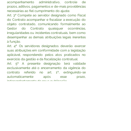
acompanhamento administrativo, controle de
prazos, aditivos, pagamentos e de-mais providências
necessárias ao fiel cumprimento do ajuste.
Art. 3º Compete ao servidor designado como Fiscal
do Contrato acompanhar e fiscalizar a execução do
objeto contratado, comunicando formalmente ao
Gestor do Contrato quaisquer ocorrências,
irregularidades ou incidentes contratuais, bem como
desempenhar as demais atribuições legais inerentes
à função.
Art. 4º Os servidores designados deverão exercer
suas atribuições em conformidade com a legislação
aplicável, respondendo pelos atos praticados no
exercício da gestão e da fiscalização contratual.
Art. 5º A presente designação terá validade
exclusivamente até o encerramento da vigência do
contrato referido no art. 1º, extinguindo-se
automaticamente após esse prazo,
independentemente de nova publicação.
Art. 6º Esta Portaria entra em vigor na data de sua
assinatura e publicação, com efeitos retroativos a 19
de março de 2026.
Rodrigo Damasceno Catão
Prefeito de Tarauacá-Acre
Visualizar
Este texto não substitui o publicado no Diário Oficial,
mas facilita a pesquisa para localizar a publicação
oficial.