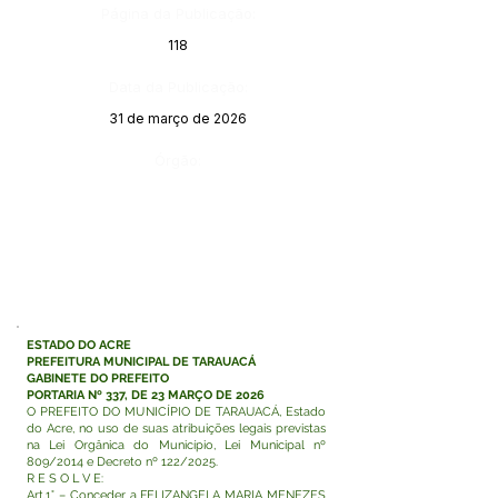
Página da Publicação:
118
Data da Publicação:
31 de março de 2026
Órgão:
ESTADO DO ACRE
PREFEITURA MUNICIPAL DE TARAUACÁ
GABINETE DO PREFEITO
PORTARIA Nº 337, DE 23 MARÇO DE 2026
O PREFEITO DO MUNICÍPIO DE TARAUACÁ, Estado
do Acre, no uso de suas atribuições legais previstas
na Lei Orgânica do Município, Lei Municipal nº
809/2014 e Decreto nº 122/2025.
R E S O L V E:
Art.1° – Conceder a FELIZANGELA MARIA MENEZES