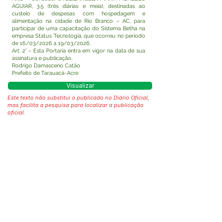
AGUIAR, 3,5 (três diárias e meia), destinadas ao
custeio de despesas com hospedagem e
alimentação na cidade de Rio Branco – AC, para
participar de uma capacitação do Sistema Betha na
empresa Status Tecnologia, que ocorreu no período
de 16/03/2026 a 19/03/2026.
Art. 2° – Esta Portaria entra em vigor na data de sua
assinatura e publicação.
Rodrigo Damasceno Catão
Prefeito de Tarauacá-Acre
Visualizar
Este texto não substitui o publicado no Diário Oficial,
mas facilita a pesquisa para localizar a publicação
oficial.
Fale com a Prefeitura
Whatsapp