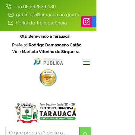
+55 68 99282-6130
gabinete@tarauaca.ac.gov.br
Portal da Transparência
Olá, Bem-vindo a Tarauacá!
Prefeito
Rodrigo Damasceno Catão
Vice
Marilete Vitorino de Sirqueira