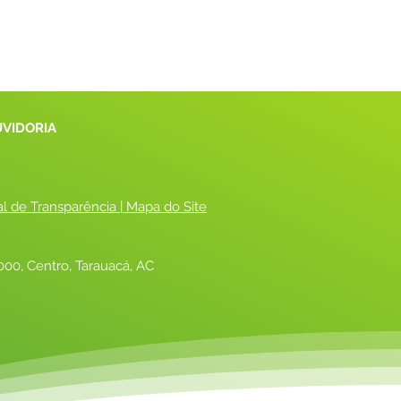
UVIDORIA
al de Transparência
 |
 Mapa do Site
00, Centro, Tarauacá, AC