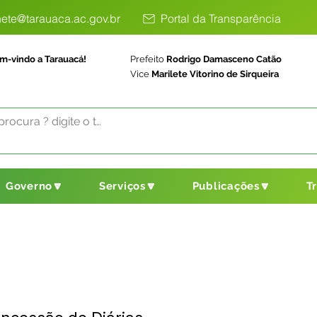
ete@tarauaca.ac.gov.br
Portal da Transparência
m-vindo a Tarauacá!
Prefeito
Rodrigo Damasceno Catão
Vice
Marilete Vitorino de Sirqueira
Governo🔽
Serviços🔽
Publicações🔽
T