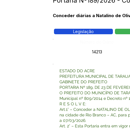
Portaria Nº189/2026 - C
Conceder diárias a Natalino de Ol
Legislação
Número do Diário:
14213
ESTADO DO ACRE
PREFEITURA MUNICIPAL DE TARAU
GABINETE DO PREFEITO
PORTARIA Nº 189, DE 23 DE FEVERE
O PREFEITO DO MUNICÍPIO DE TARAUACÁ
Municipal nº 809/2014 e Decreto nº 
R E S O L V E:
Art.1° – Conceder a NATALINO DE OL
na cidade de Rio Branco – AC, para 
a 07/03/2026.
Art. 2° – Esta Portaria entra em vigo