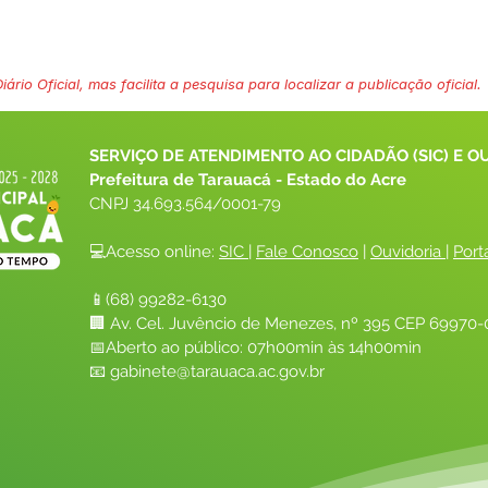
ário Oficial, mas facilita a pesquisa para localizar a publicação oficial.
SERVIÇO DE ATENDIMENTO AO CIDADÃO (SIC) E O
Prefeitura de Tarauacá - Estado do Acre
CNPJ 
34.693.564/0001-79
💻Acesso online: 
SIC 
| 
Fale Conosco
 | 
Ouvidoria
| 
Port
📱(68) 99282-6130 
🏢 Av. Cel. Juvêncio de Menezes, nº 395 CEP 69970-0
📅Aberto ao público: 07h00min às 14h00min
📧 
gabinete@tarauaca.ac.gov.br