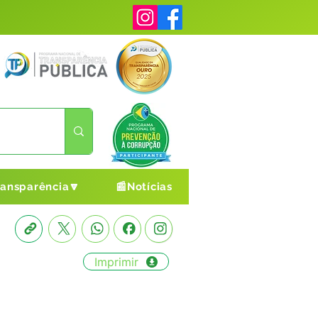
ransparência🔽
📰Notícias
Imprimir