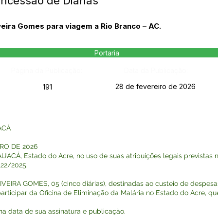
oncessão de Diárias
iveira Gomes para viagem a Rio Branco – AC.
Portaria
Página da Publicação:
Data da Publicação:
28 de fevereiro de 2026
191
ACÁ
IRO DE 2026
, Estado do Acre, no uso de suas atribuições legais previstas na
122/2025.
IVEIRA GOMES, 05 (cinco diárias), destinadas ao custeio de desp
participar da Oficina de Eliminação da Malária no Estado do Acre, q
r na data de sua assinatura e publicação.