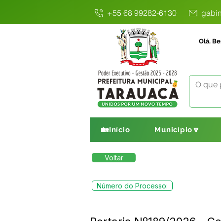
+55 68 99282-6130
gabin
Olá, Be
🏡Início
Município🔽
Voltar
Número do Processo: