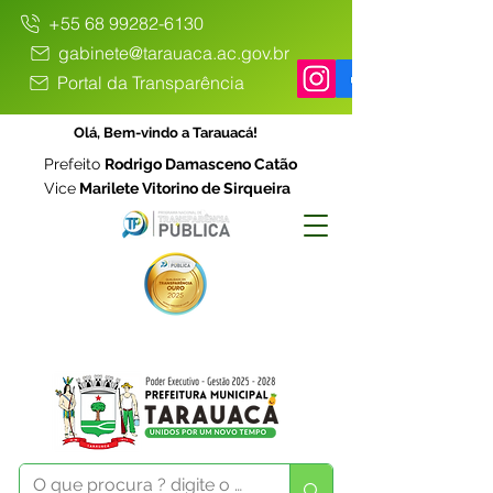
+55 68 99282-6130
gabinete@tarauaca.ac.gov.br
Portal da Transparência
Olá, Bem-vindo a Tarauacá!
Prefeito
Rodrigo Damasceno Catão
Vice
Marilete Vitorino de Sirqueira