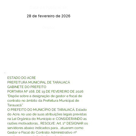
Data da Publicação:
28 de fevereiro de 2026
Órgão:
ESTADO DO ACRE
PREFEITURA MUNICIPAL DE TARAUACÁ
GABINETE DO PREFEITO
PORTARIA Nº 168, DE 19 DE FEVEREIRO DE 2026
“Dispõe sobre a designação de gestor e fiscal de
contrato no âmbito da Prefeitura Municipal de
Tarauacá.”
O PREFEITO DO MUNICÍPIO DE TARAUACÁ, Estado
do Acre, no uso de suas atribuições legais previstas
na Lei Orgânica do Município e: CONSIDERANDO as
razões motivadoras... RESOLVE: Art. 1º DESIGNAR os
servidores abaixo indicados para... atuarem como
Gestor e Fiscal do Contrato Administrativo nº