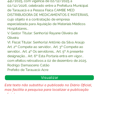
441/2025, com vigência de 02/12/2025 a
02/12/2026, celebrado entre a Prefeitura Municipal
de Tarauacá e a Pessoa Física CAMBE MED
DISTRIBUIDORA DE MEDICAMENTOS E MATERIAIS,
cujo objeto é a contratação de empresa
especializada para Aquisição de Materiais Médicos
Hospitalares...
V. Gestor Titular: Senhor(a) Rayane Oliveira de
Oliveira
VI. Fiscal Titular: Senhor(a) Antônio da Silva Araújo
Art. 2º Compete ao servidor... Art. 3º Compete ao
servidor... Art. 4º Os servidores... Art. 5º A presente
designação... Art. 6º Esta Portaria entra em vigor...
com efeitos retroativos a 02 de dezembro de 2025.
Rodrigo Damasceno Catão
Prefeito de Tarauacá-Acre
Visualizar
Este texto não substitui o publicado no Diário Oficial,
mas facilita a pesquisa para localizar a publicação
oficial.