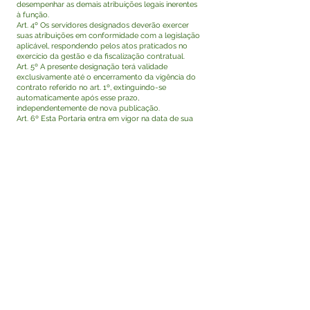
desempenhar as demais atribuições legais inerentes
à função.
Art. 4º Os servidores designados deverão exercer
suas atribuições em conformidade com a legislação
aplicável, respondendo pelos atos praticados no
exercício da gestão e da fiscalização contratual.
Art. 5º A presente designação terá validade
exclusivamente até o encerramento da vigência do
contrato referido no art. 1º, extinguindo-se
automaticamente após esse prazo,
independentemente de nova publicação.
Art. 6º Esta Portaria entra em vigor na data de sua
assinatura e publicação, com efeitos retroativos a 02
de dezembro de 2025.
Rodrigo Damasceno Catão
Prefeito de Tarauacá-Acre
Visualizar
Este texto não substitui o publicado no Diário Oficial,
mas facilita a pesquisa para localizar a publicação
oficial.