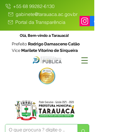
+55 68 99282-6130
gabinete@tarauaca.ac.gov.br
Portal da Transparência
Olá, Bem-vindo a Tarauacá!
Prefeito
Rodrigo Damasceno Catão
Vice
Marilete Vitorino de Sirqueira