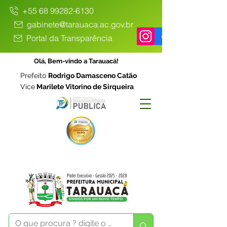
+55 68 99282-6130
gabinete@tarauaca.ac.gov.br
Portal da Transparência
Olá, Bem-vindo a Tarauacá!
Prefeito
Rodrigo Damasceno Catão
Vice
Marilete Vitorino de Sirqueira