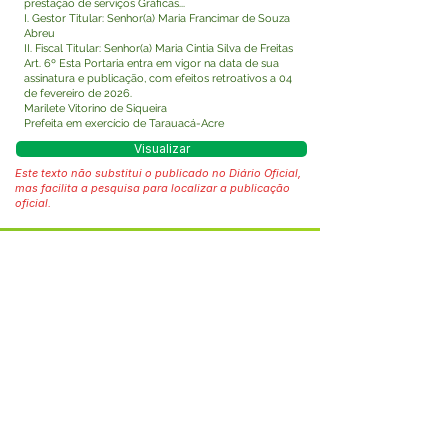
prestação de serviços Gráficas...
I. Gestor Titular: Senhor(a) Maria Francimar de Souza
Abreu
II. Fiscal Titular: Senhor(a) Maria Cintia Silva de Freitas
Art. 6º Esta Portaria entra em vigor na data de sua
assinatura e publicação, com efeitos retroativos a 04
de fevereiro de 2026.
Marilete Vitorino de Siqueira
Prefeita em exercício de Tarauacá-Acre
Visualizar
Este texto não substitui o publicado no Diário Oficial,
mas facilita a pesquisa para localizar a publicação
oficial.
Fale com a Prefeitura
Whatsapp