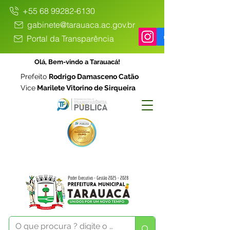
+55 68 99282-6130
gabinete@tarauaca.ac.gov.br
Portal da Transparência
Olá, Bem-vindo a Tarauacá!
Prefeito
Rodrigo Damasceno Catão
Vice
Marilete Vitorino de Sirqueira