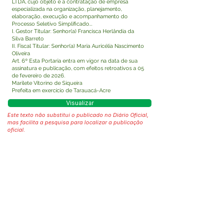
LTDA, cujo objeto é a contratação de empresa
especializada na organização, planejamento,
elaboração, execução e acompanhamento do
Processo Seletivo Simplificado...
I. Gestor Titular: Senhor(a) Francisca Herlândia da
Silva Barreto
II. Fiscal Titular: Senhor(a) Maria Auricélia Nascimento
Oliveira
Art. 6º Esta Portaria entra em vigor na data de sua
assinatura e publicação, com efeitos retroativos a 05
de fevereiro de 2026.
Marilete Vitorino de Siqueira
Prefeita em exercício de Tarauacá-Acre
Visualizar
Este texto não substitui o publicado no Diário Oficial,
mas facilita a pesquisa para localizar a publicação
oficial.
Fale com a Prefeitura