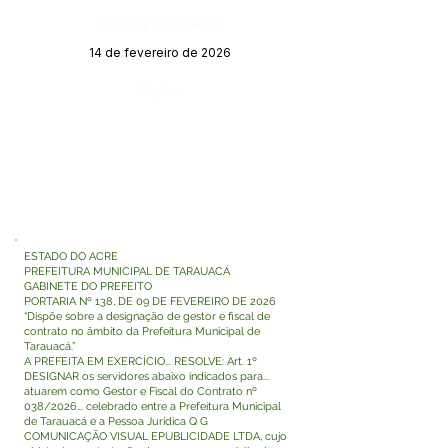
Data da Publicação:
14 de fevereiro de 2026
Órgão:
ESTADO DO ACRE
PREFEITURA MUNICIPAL DE TARAUACÁ
GABINETE DO PREFEITO
PORTARIA Nº 138, DE 09 DE FEVEREIRO DE 2026
“Dispõe sobre a designação de gestor e fiscal de
contrato no âmbito da Prefeitura Municipal de
Tarauacá.”
A PREFEITA EM EXERCÍCIO... RESOLVE: Art. 1º
DESIGNAR os servidores abaixo indicados para...
atuarem como Gestor e Fiscal do Contrato nº
038/2026... celebrado entre a Prefeitura Municipal
de Tarauacá e a Pessoa Jurídica Q G
COMUNICAÇÃO VISUAL EPUBLICIDADE LTDA, cujo