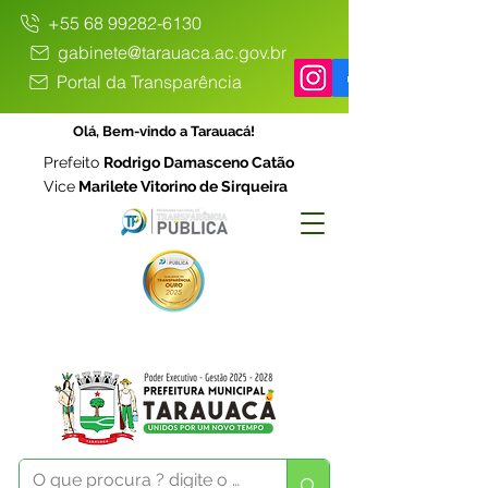
+55 68 99282-6130
gabinete@tarauaca.ac.gov.br
Portal da Transparência
Olá, Bem-vindo a Tarauacá!
Prefeito
Rodrigo Damasceno Catão
Vice
Marilete Vitorino de Sirqueira