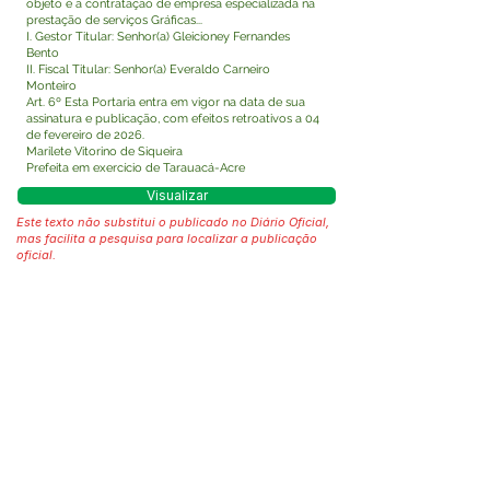
objeto é a contratação de empresa especializada na
prestação de serviços Gráficas...
I. Gestor Titular: Senhor(a) Gleicioney Fernandes
Bento
II. Fiscal Titular: Senhor(a) Everaldo Carneiro
Monteiro
Art. 6º Esta Portaria entra em vigor na data de sua
assinatura e publicação, com efeitos retroativos a 04
de fevereiro de 2026.
Marilete Vitorino de Siqueira
Prefeita em exercício de Tarauacá-Acre
Visualizar
Este texto não substitui o publicado no Diário Oficial,
mas facilita a pesquisa para localizar a publicação
oficial.
Fale com a Prefeitura
Whatsapp