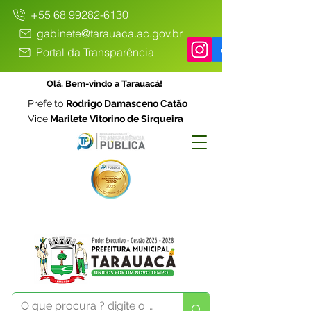
+55 68 99282-6130
gabinete@tarauaca.ac.gov.br
Portal da Transparência
Olá, Bem-vindo a Tarauacá!
Prefeito
Rodrigo Damasceno Catão
Vice
Marilete Vitorino de Sirqueira