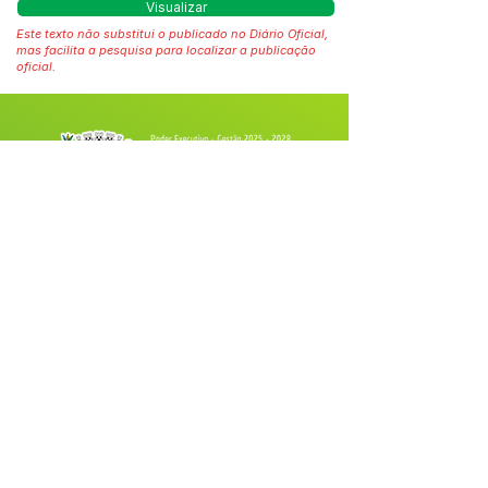
Visualizar
Este texto não substitui o publicado no Diário Oficial,
mas facilita a pesquisa para localizar a publicação
oficial.
Fale com a Prefeitura
Whatsapp
SERVIÇO DE ATENDIMENTO AO 
CIDADÃO (SIC) E OUVIDORIA
Prefeitura de Tarauacá - Estado do 
Acre
CNPJ 
34.693.564/0001-79
💻Acesso online: 
SIC 
| 
Fale Conosco
 | 