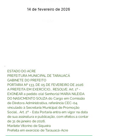
Data da Publicação:
14 de fevereiro de 2026
Órgão:
ESTADO DO ACRE
PREFEITURA MUNICIPAL DE TARAUACÁ
GABINETE DO PREFEITO
PORTARIA Nº 133, DE 05 DE FEVEREIRO DE 2026
A PREFEITA EM EXERCÍCIO... RESOLVE: Art. 1º -
EXONEAR a pedido o(a) Senhor(a) MARIA NILEIDA
DO NASICMENTO SOUZA do Cargo em Comissão
de Diretora Administrativa, referência CEC-04,
vinculado à Secretaria Municipal de Promoção
Social... Art. 2º - Esta Portaria entra em vigor na data
de sua assinatura e publicação, com efeitos a contar
de 31 de janeiro de 2026.
Marilete Vitorino de Siqueira
Prefeita em exercício de Tarauacá-Acre