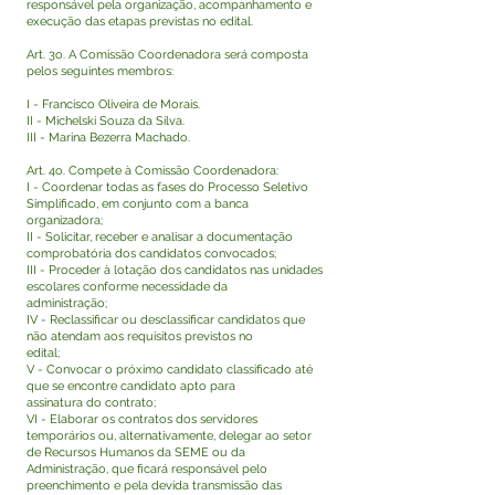
responsável pela organização, acompanhamento e
execução das etapas previstas no edital.
Art. 3o. A Comissão Coordenadora será composta
pelos seguintes membros:
I - Francisco Oliveira de Morais.
II - Michelski Souza da Silva.
III - Marina Bezerra Machado.
Art. 4o. Compete à Comissão Coordenadora:
I - Coordenar todas as fases do Processo Seletivo
Simplificado, em conjunto com a banca
organizadora;
II - Solicitar, receber e analisar a documentação
comprobatória dos candidatos convocados;
III - Proceder à lotação dos candidatos nas unidades
escolares conforme necessidade da
administração;
IV - Reclassificar ou desclassificar candidatos que
não atendam aos requisitos previstos no
edital;
V - Convocar o próximo candidato classificado até
que se encontre candidato apto para
assinatura do contrato;
VI - Elaborar os contratos dos servidores
temporários ou, alternativamente, delegar ao setor
de Recursos Humanos da SEME ou da
Administração, que ficará responsável pelo
preenchimento e pela devida transmissão das