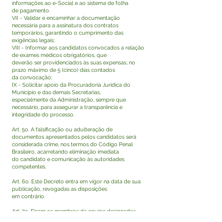
informações ao e-Social e ao sistema de folha
de pagamento.
VII - Validar e encaminhar a documentação
necessária para a assinatura dos contratos
temporários, garantindo o cumprimento das
exigências legais;
VIII - Informar aos candidatos convocados a relação
de exames médicos obrigatórios, que
deverão ser providenciados às suas expensas, no
prazo máximo de 5 (cinco) dias contados
da convocação;
IX - Solicitar apoio da Procuradoria Jurídica do
Município e das demais Secretarias,
especialmente da Administração, sempre que
necessário, para assegurar a transparência e
integridade do processo.
Art. 5o. A falsificação ou adulteração de
documentos apresentados pelos candidatos será
considerada crime, nos termos do Código Penal
Brasileiro, acarretando eliminação imediata
do candidato e comunicação às autoridades
competentes.
Art. 6o. Este Decreto entra em vigor na data de sua
publicação, revogadas as disposições
em contrário.
Art. 7o. Ficam os membros da equipe designados
para o cumprimento das atribuições