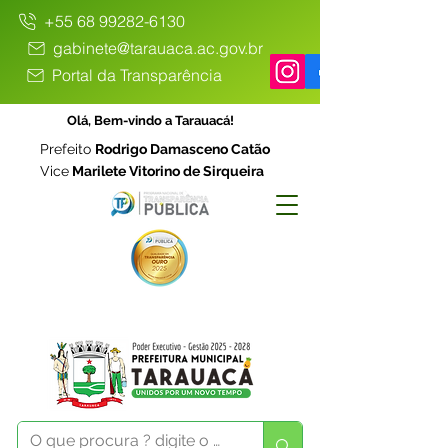
+55 68 99282-6130
gabinete@tarauaca.ac.gov.br
Portal da Transparência
Olá, Bem-vindo a Tarauacá!
Prefeito
Rodrigo Damasceno Catão
Vice
Marilete Vitorino de Sirqueira