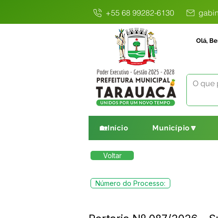
+55 68 99282-6130
gabin
Olá, Be
🏡Início
Município🔽
Voltar
Número do Processo: