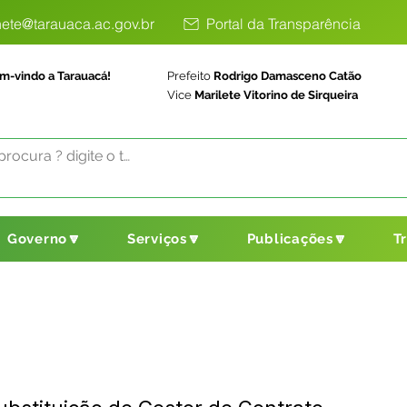
ete@tarauaca.ac.gov.br
Portal da Transparência
m-vindo a Tarauacá!
Prefeito
Rodrigo Damasceno Catão
Vice
Marilete Vitorino de Sirqueira
Governo🔽
Serviços🔽
Publicações🔽
T