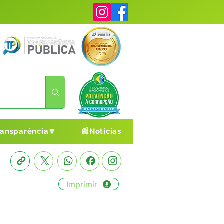
ransparência🔽
📰Notícias
Imprimir