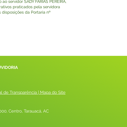
o ao servidor SADY FARIAS PEREIRA,
rativos praticados pela servidora
s disposições da Portaria nº
UVIDORIA
al de Transparência
 |
 Mapa do Site
00, Centro, Tarauacá, AC