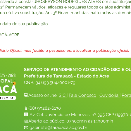
o, passando a constar JHOSEBYSON RODRIGUES ALVES em substituiçã
t. 2º Permanecem válidos, eficazes e regulares todos os atos administ
da efetiva substituição. Art. 3º Ficam mantidas inalteradas as demai
na data de sua publicação.
UACÁ-ACRE
ário Oficial, mas facilita a pesquisa para localizar a publicação oficial.
SERVIÇO DE ATENDIMENTO AO CIDADÃO (SIC) E O
Prefeitura de Tarauacá - Estado do Acre
CNPJ 
34.693.564/0001-79
💻Acesso online: 
SIC 
| 
Fale Conosco
 | 
Ouvidoria
| 
Port
📱(68) 99282-6130 
🏢 Av. Cel. Juvêncio de Menezes, nº 395 CEP 69970-0
📅Aberto ao público: 07h00min às 14h00min
📧 
gabinete@tarauaca.ac.gov.br