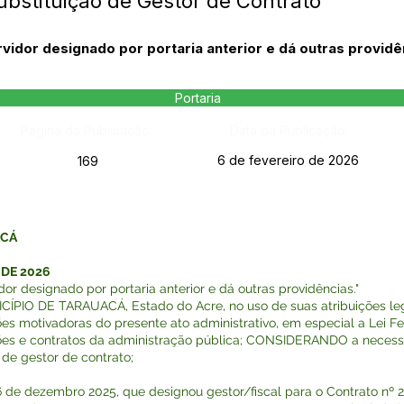
ubstituição de Gestor de Contrato
vidor designado por portaria anterior e dá outras providê
Portaria
Página da Publicação:
Data da Publicação:
6 de fevereiro de 2026
169
ACÁ
 DE 2026
dor designado por portaria anterior e dá outras providências."
IO DE TARAUACÁ, Estado do Acre, no uso de suas atribuições lega
 motivadoras do presente ato administrativo, em especial a Lei Fede
tações e contratos da administração pública; CONSIDERANDO a necessi
de gestor de contrato;
e 16 de dezembro 2025, que designou gestor/fiscal para o Contrato nº