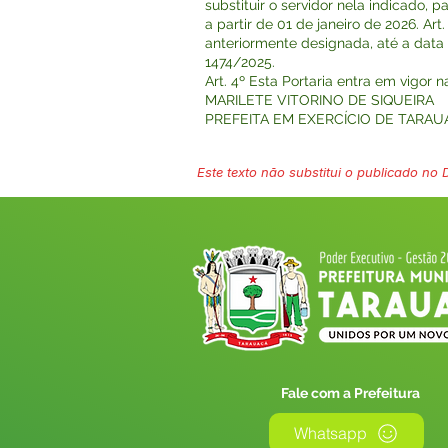
substituir o servidor nela indicad
a partir de 01 de janeiro de 2026. Ar
anteriormente designada, até a data 
1474/2025.
Art. 4º Esta Portaria entra em vigor 
MARILETE VITORINO DE SIQUEIRA
PREFEITA EM EXERCÍCIO DE TARA
Este texto não substitui o publicado no Di
Fale com a Prefeitura
Whatsapp