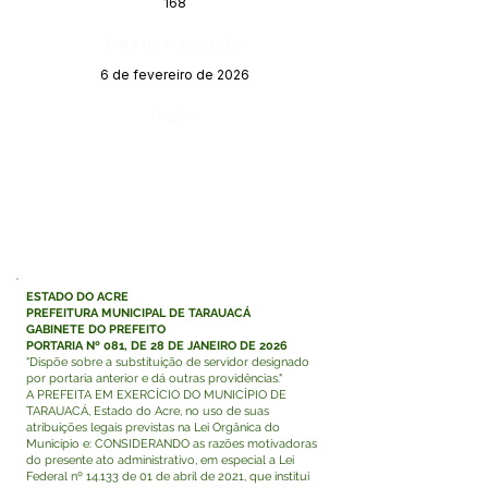
168
Data da Publicação:
6 de fevereiro de 2026
Órgão:
ESTADO DO ACRE
PREFEITURA MUNICIPAL DE TARAUACÁ
GABINETE DO PREFEITO
PORTARIA Nº 081, DE 28 DE JANEIRO DE 2026
"Dispõe sobre a substituição de servidor designado
por portaria anterior e dá outras providências."
A PREFEITA EM EXERCÍCIO DO MUNICÍPIO DE
TARAUACÁ, Estado do Acre, no uso de suas
atribuições legais previstas na Lei Orgânica do
Município e: CONSIDERANDO as razões motivadoras
do presente ato administrativo, em especial a Lei
Federal nº 14.133 de 01 de abril de 2021, que institui