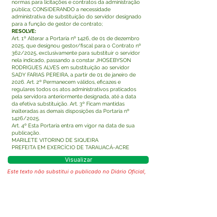
normas para licitações e contratos da administração
pública; CONSIDERANDO a necessidade
administrativa de substituição do servidor designado
para a função de gestor de contrato;
RESOLVE:
Art. 1º Alterar a Portaria nº 1426, de 01 de dezembro
2025, que designou gestor/fiscal para o Contrato nº
362/2025, exclusivamente para substituir o servidor
nela indicado, passando a constar JHOSEBYSON
RODRIGUES ALVES em substituição ao servidor
SADY FARIAS PEREIRA, a partir de 01 de janeiro de
2026. Art. 2º Permanecem válidos, eficazes e
regulares todos os atos administrativos praticados
pela servidora anteriormente designada, até a data
da efetiva substituição. Art. 3º Ficam mantidas
inalteradas as demais disposições da Portaria nº
1426/2025.
Art. 4º Esta Portaria entra em vigor na data de sua
publicação.
MARILETE VITORINO DE SIQUEIRA
PREFEITA EM EXERCÍCIO DE TARAUACÁ-ACRE
Visualizar
Este texto não substitui o publicado no Diário Oficial,
mas facilita a pesquisa para localizar a publicação
oficial.