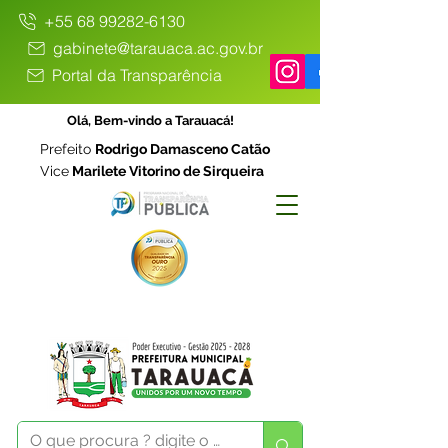
+55 68 99282-6130
gabinete@tarauaca.ac.gov.br
Portal da Transparência
Olá, Bem-vindo a Tarauacá!
Prefeito
Rodrigo Damasceno Catão
Vice
Marilete Vitorino de Sirqueira