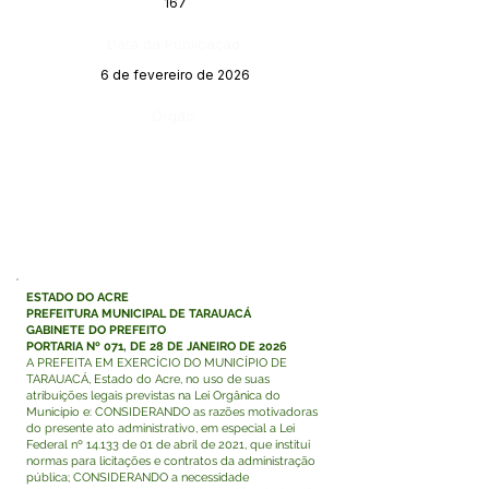
167
Data da Publicação:
6 de fevereiro de 2026
Órgão:
ESTADO DO ACRE
PREFEITURA MUNICIPAL DE TARAUACÁ
GABINETE DO PREFEITO
PORTARIA Nº 071, DE 28 DE JANEIRO DE 2026
A PREFEITA EM EXERCÍCIO DO MUNICÍPIO DE
TARAUACÁ, Estado do Acre, no uso de suas
atribuições legais previstas na Lei Orgânica do
Município e: CONSIDERANDO as razões motivadoras
do presente ato administrativo, em especial a Lei
Federal nº 14.133 de 01 de abril de 2021, que institui
normas para licitações e contratos da administração
pública; CONSIDERANDO a necessidade