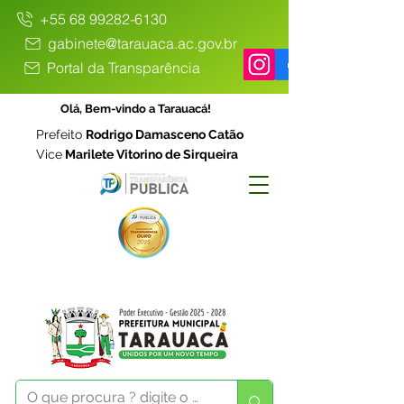
+55 68 99282-6130
gabinete@tarauaca.ac.gov.br
Portal da Transparência
Olá, Bem-vindo a Tarauacá!
Prefeito
Rodrigo Damasceno Catão
Vice
Marilete Vitorino de Sirqueira