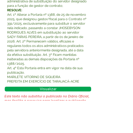
administrativa de substituição do servidor designado
para a função de gestor de contrato;
RESOLVE:
Art. 1º Alterar a Portaria nº 1388, de 25 de novembro
2025, que designou gestor/fiscal para o Contrato nº
391/2025, exclusivamente para substituir o servidor
nela indicado, passando a constar JHOSEBYSON
RODRIGUES ALVES em substituição ao servidor
SADY FARIAS PEREIRA, a partir de 01 de janeiro de
2026. Art. 2º Permanecem válidos, eficazes e
regulares todos os atos administrativos praticados
pela servidora anteriormente designada, até a data
da efetiva substituição. Art. 3º Ficam mantidas
inalteradas as demais disposições da Portaria nº
1388/2025.
Art. 4º Esta Portaria entra em vigor na data de sua
publicação.
MARILETE VITORINO DE SIQUEIRA
PREFEITA EM EXERCÍCIO DE TARAUACÁ-ACRE
Visualizar
Este texto não substitui o publicado no Diário Oficial,
mas facilita a pesquisa para localizar a publicação
oficial.