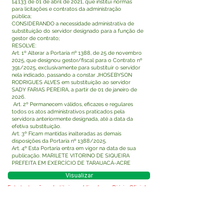
14.133 de 01 de abril de 2021, que institui normas
para licitações e contratos da administração
pública;
CONSIDERANDO a necessidade administrativa de
substituição do servidor designado para a função de
gestor de contrato;
RESOLVE:
Art. 1º Alterar a Portaria nº 1388, de 25 de novembro
2025, que designou gestor/fiscal para o Contrato nº
391/2025, exclusivamente para substituir o servidor
nela indicado, passando a constar JHOSEBYSON
RODRIGUES ALVES em substituição ao servidor
SADY FARIAS PEREIRA, a partir de 01 de janeiro de
2026.
Art. 2º Permanecem válidos, eficazes e regulares
todos os atos administrativos praticados pela
servidora anteriormente designada, até a data da
efetiva substituição.
Art. 3º Ficam mantidas inalteradas as demais
disposições da Portaria nº 1388/2025.
Art. 4º Esta Portaria entra em vigor na data de sua
publicação. MARILETE VITORINO DE SIQUEIRA
PREFEITA EM EXERCÍCIO DE TARAUACÁ-ACRE
Visualizar
Este texto não substitui o publicado no Diário Oficial,
mas facilita a pesquisa para localizar a publicação
oficial.