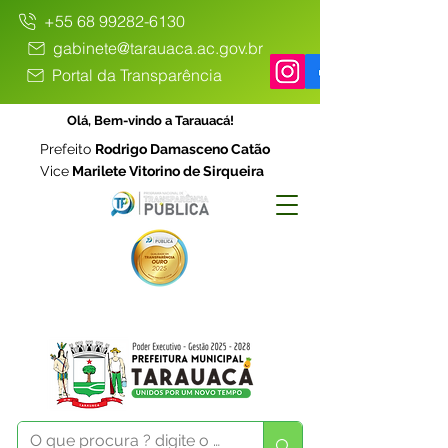
+55 68 99282-6130
gabinete@tarauaca.ac.gov.br
Portal da Transparência
Olá, Bem-vindo a Tarauacá!
Prefeito
Rodrigo Damasceno Catão
Vice
Marilete Vitorino de Sirqueira