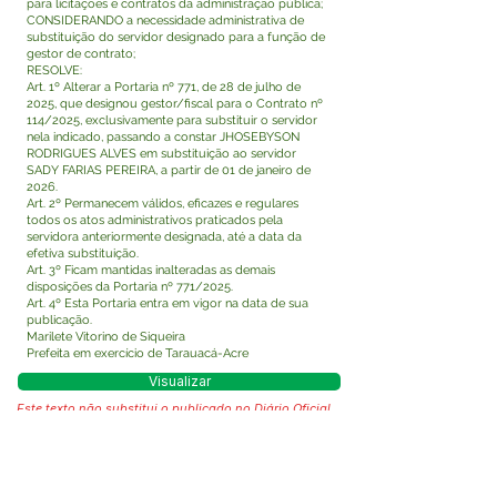
para licitações e contratos da administração pública;
CONSIDERANDO a necessidade administrativa de
substituição do servidor designado para a função de
gestor de contrato;
RESOLVE:
Art. 1º Alterar a Portaria nº 771, de 28 de julho de
2025, que designou gestor/fiscal para o Contrato nº
114/2025, exclusivamente para substituir o servidor
nela indicado, passando a constar JHOSEBYSON
RODRIGUES ALVES em substituição ao servidor
SADY FARIAS PEREIRA, a partir de 01 de janeiro de
2026.
Art. 2º Permanecem válidos, eficazes e regulares
todos os atos administrativos praticados pela
servidora anteriormente designada, até a data da
efetiva substituição.
Art. 3º Ficam mantidas inalteradas as demais
disposições da Portaria nº 771/2025.
Art. 4º Esta Portaria entra em vigor na data de sua
publicação.
Marilete Vitorino de Siqueira
Prefeita em exercício de Tarauacá-Acre
Visualizar
Este texto não substitui o publicado no Diário Oficial,
mas facilita a pesquisa para localizar a publicação
oficial.