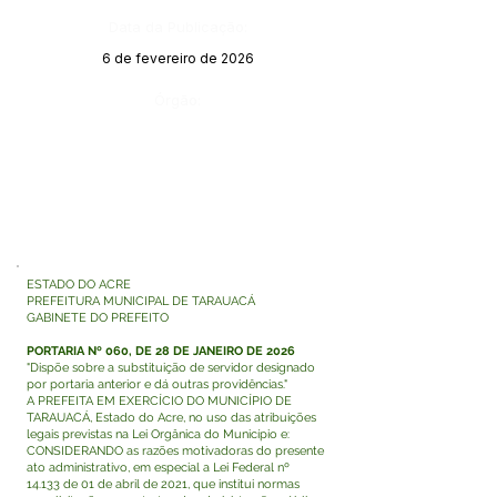
Data da Publicação:
6 de fevereiro de 2026
Órgão:
ESTADO DO ACRE
PREFEITURA MUNICIPAL DE TARAUACÁ
GABINETE DO PREFEITO
PORTARIA Nº 060, DE 28 DE JANEIRO DE 2026
"Dispõe sobre a substituição de servidor designado
por portaria anterior e dá outras providências."
A PREFEITA EM EXERCÍCIO DO MUNICÍPIO DE
TARAUACÁ, Estado do Acre, no uso das atribuições
legais previstas na Lei Orgânica do Município e:
CONSIDERANDO as razões motivadoras do presente
ato administrativo, em especial a Lei Federal nº
14.133 de 01 de abril de 2021, que institui normas