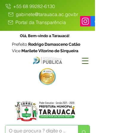
+55 68 99282-6130
gabinete@tarauaca.ac.gov.br
Portal da Transparência
Olá, Bem-vindo a Tarauacá!
Prefeito
Rodrigo Damasceno Catão
Vice
Marilete Vitorino de Sirqueira