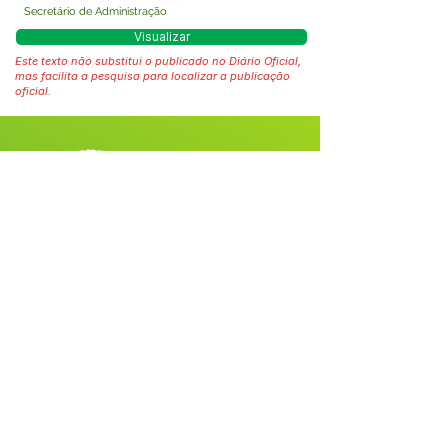
Secretário de Administração
Visualizar
Este texto não substitui o publicado no Diário Oficial,
mas facilita a pesquisa para localizar a publicação
oficial.
Fale com a Prefeitura
Whatsapp
SERVIÇO DE ATENDIMENTO AO 
CIDADÃO (SIC) E OUVIDORIA
Prefeitura de Tarauacá - Estado do 
Acre
CNPJ 
34.693.564/0001-79