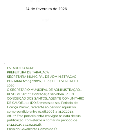
Data da Publicação:
14 de fevereiro de 2026
Órgão:
ESTADO DO ACRE
PREFEITURA DE TARAUACÁ
SECRETARIA MUNICIPAL DE ADMINISTRAÇÃO
PORTARIA Nº 05/2026, DE 04 DE FEVEREIRO DE
2026
O SECRETÁRIO MUNICIPAL DE ADMINISTRAÇÃO...
RESOLVE: Art. 1º Conceder, a servidora IRLENE
CONCEIÇÃO DOS SANTOS, AGENTE COMUNITARIO
DE SAUDE... 02 (DOIS) meses de seu Período de
Licença Prêmio, referente ao período aquisitivo
compreendido entre
01.08.2008
a
31.07.2013
.
Art. 2º Esta portaria entra em vigor na data de sua
publicação, com efeitos a contar no período de
15.12.2025
a
12.02.2026
.
Enivaldo Cavalcante Gomes do Ó