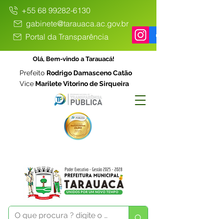
+55 68 99282-6130
gabinete@tarauaca.ac.gov.br
Portal da Transparência
Olá, Bem-vindo a Tarauacá!
Prefeito
Rodrigo Damasceno Catão
Vice
Marilete Vitorino de Sirqueira