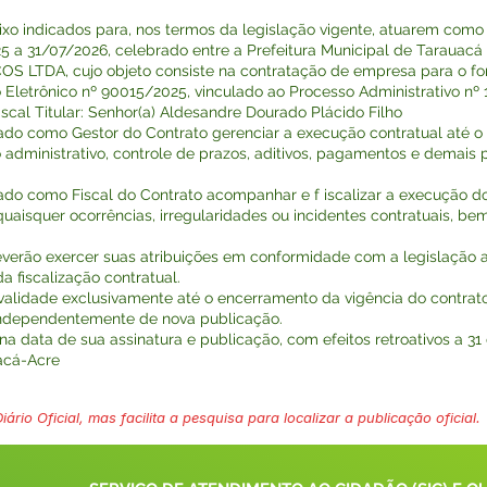
xo indicados para, nos termos da legislação vigente, atuarem como 
5 a 31/07/2026, celebrado entre a Prefeitura Municipal de Tarauac
A, cujo objeto consiste na contratação de empresa para o forn
Eletrônico nº 90015/2025, vinculado ao Processo Administrativo nº 1
 Fiscal Titular: Senhor(a) Aldesandre Dourado Plácido Filho
do como Gestor do Contrato gerenciar a execução contratual até o 
inistrativo, controle de prazos, aditivos, pagamentos e demais pr
ado como Fiscal do Contrato acompanhar e f iscalizar a execução d
uaisquer ocorrências, irregularidades ou incidentes contratuais,
verão exercer suas atribuições em conformidade com a legislação a
a fiscalização contratual.
validade exclusivamente até o encerramento da vigência do contrato 
independentemente de nova publicação.
 na data de sua assinatura e publicação, com efeitos retroativos a 3
acá-Acre
ário Oficial, mas facilita a pesquisa para localizar a publicação oficial.