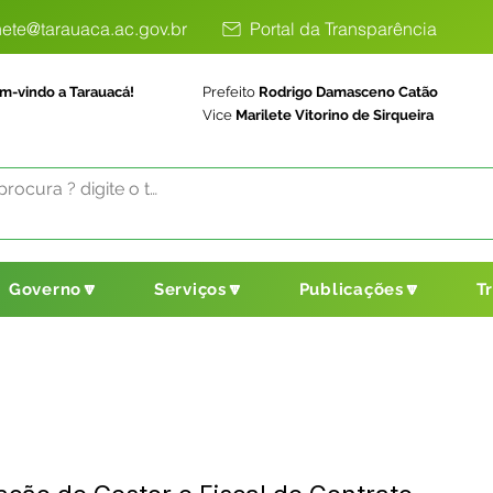
ete@tarauaca.ac.gov.br
Portal da Transparência
m-vindo a Tarauacá!
Prefeito
Rodrigo Damasceno Catão
Vice
Marilete Vitorino de Sirqueira
Governo🔽
Serviços🔽
Publicações🔽
T