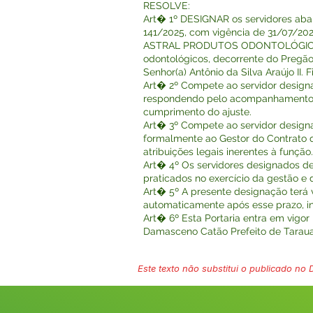
RESOLVE:
Art� 1º DESIGNAR os servidores abai
141/2025, com vigência de 31/07/202
ASTRAL PRODUTOS ODONTOLÓGICOS LTD
odontológicos, decorrente do Pregão 
Senhor(a) Antônio da Silva Araújo II.
Art� 2º Compete ao servidor designa
respondendo pelo acompanhamento adm
cumprimento do ajuste.
Art� 3º Compete ao servidor design
formalmente ao Gestor do Contrato q
atribuições legais inerentes à função.
Art� 4º Os servidores designados de
praticados no exercício da gestão e d
Art� 5º A presente designação terá 
automaticamente após esse prazo, 
Art� 6º Esta Portaria entra em vigor
Damasceno Catão Prefeito de Tarau
Este texto não substitui o publicado no Di