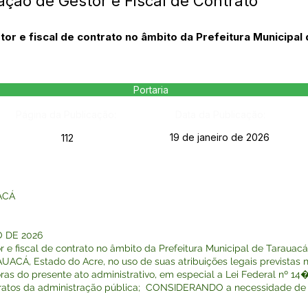
ação de Gestor e Fiscal de Contrato
or e fiscal de contrato no âmbito da Prefeitura Municipal
Portaria
Página da Publicação:
Data da Publicação:
19 de janeiro de 2026
112
ACÁ
O DE 2026
 e fiscal de contrato no âmbito da Prefeitura Municipal de Tarauacá.
Á, Estado do Acre, no uso de suas atribuições legais previstas na
do presente ato administrativo, em especial a Lei Federal nº 14�1
ontratos da administração pública; CONSIDERANDO a necessidade de se