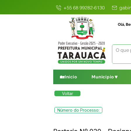
+55 68 99282-6130
gabin
Olá, Be
🏡Início
Município🔽
Voltar
Número do Processo: