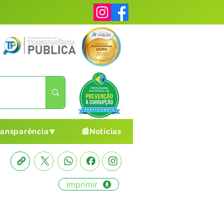
ransparência🔽
📰Notícias
Imprimir