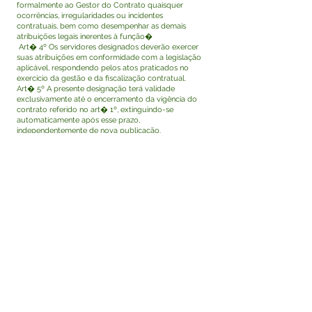
formalmente ao Gestor do Contrato quaisquer
ocorrências, irregularidades ou incidentes
contratuais, bem como desempenhar as demais
atribuições legais inerentes à função�
Art� 4º Os servidores designados deverão exercer
suas atribuições em conformidade com a legislação
aplicável, respondendo pelos atos praticados no
exercício da gestão e da fiscalização contratual.
Art� 5º A presente designação terá validade
exclusivamente até o encerramento da vigência do
contrato referido no art� 1º, extinguindo-se
automaticamente após esse prazo,
independentemente de nova publicação.
Art� 6º Esta Portaria entra em vigor na data de sua
assinatura e publicação, com efeitos retroativos a 22
de dezembro de 2025. Rodrigo Damasceno Catão
Prefeito de Tarauacá-Acre
Visualizar
Este texto não substitui o publicado no Diário Oficial,
mas facilita a pesquisa para localizar a publicação
oficial.