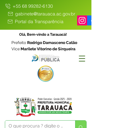
+55 68 99282-6130
gabinete@tarauaca.ac.gov.br
Portal da Transparência
Olá, Bem-vindo a Tarauacá!
Prefeito
Rodrigo Damasceno Catão
Vice
Marilete Vitorino de Sirqueira