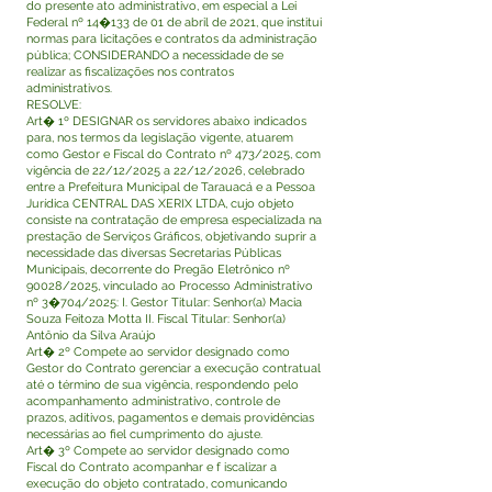
do presente ato administrativo, em especial a Lei
Federal nº 14�133 de 01 de abril de 2021, que institui
normas para licitações e contratos da administração
pública; CONSIDERANDO a necessidade de se
realizar as fiscalizações nos contratos
administrativos.
RESOLVE:
Art� 1º DESIGNAR os servidores abaixo indicados
para, nos termos da legislação vigente, atuarem
como Gestor e Fiscal do Contrato nº 473/2025, com
vigência de 22/12/2025 a 22/12/2026, celebrado
entre a Prefeitura Municipal de Tarauacá e a Pessoa
Jurídica CENTRAL DAS XERIX LTDA, cujo objeto
consiste na contratação de empresa especializada na
prestação de Serviços Gráficos, objetivando suprir a
necessidade das diversas Secretarias Públicas
Municipais, decorrente do Pregão Eletrônico nº
90028/2025, vinculado ao Processo Administrativo
nº 3�704/2025: I. Gestor Titular: Senhor(a) Macia
Souza Feitoza Motta II. Fiscal Titular: Senhor(a)
Antônio da Silva Araújo
Art� 2º Compete ao servidor designado como
Gestor do Contrato gerenciar a execução contratual
até o término de sua vigência, respondendo pelo
acompanhamento administrativo, controle de
prazos, aditivos, pagamentos e demais providências
necessárias ao fiel cumprimento do ajuste.
Art� 3º Compete ao servidor designado como
Fiscal do Contrato acompanhar e f iscalizar a
execução do objeto contratado, comunicando