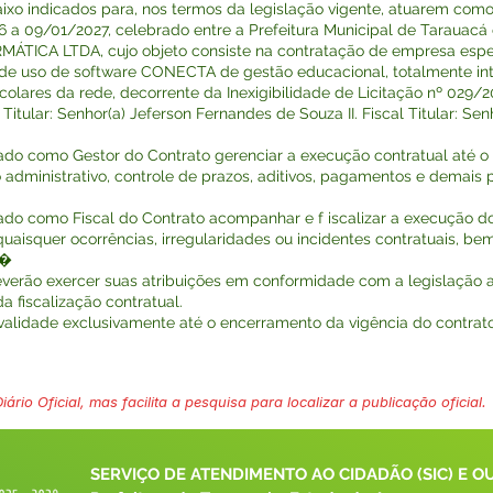
xo indicados para, nos termos da legislação vigente, atuarem como 
 a 09/01/2027, celebrado entre a Prefeitura Municipal de Tarauacá 
CA LTDA, cujo objeto consiste na contratação de empresa espec
 de uso de software CONECTA de gestão educacional, totalmente int
olares da rede, decorrente da Inexigibilidade de Licitação nº 029/2
r Titular: Senhor(a) Jeferson Fernandes de Souza II. Fiscal Titular: S
do como Gestor do Contrato gerenciar a execução contratual até o 
inistrativo, controle de prazos, aditivos, pagamentos e demais pr
ado como Fiscal do Contrato acompanhar e f iscalizar a execução d
uaisquer ocorrências, irregularidades ou incidentes contratuais,
ão�
verão exercer suas atribuições em conformidade com a legislação a
a fiscalização contratual.
validade exclusivamente até o encerramento da vigência do contrato 
ário Oficial, mas facilita a pesquisa para localizar a publicação oficial.
SERVIÇO DE ATENDIMENTO AO CIDADÃO (SIC) E O