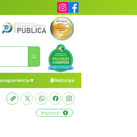
ransparência🔽
📰Notícias
Imprimir