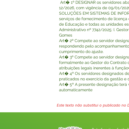
Art� 1º DESIGNAR os servidores abai
12/2026, com vigência de 09/01/2026
SOLUÇÕES EM SISTEMAS DE INFORMÁTI
serviços de fornecimento de licença
de Educação e todas as unidades esc
Administrativo nº 7742/2025: I. Gesto
Gomes
Art� 2º Compete ao servidor designa
respondendo pelo acompanhamento adm
cumprimento do ajuste.
Art� 3º Compete ao servidor design
formalmente ao Gestor do Contrato q
atribuições legais inerentes à funç
Art� 4º Os servidores designados de
praticados no exercício da gestão e d
Art� 5º A presente designação terá 
automaticamente
Este texto não substitui o publicado no Di