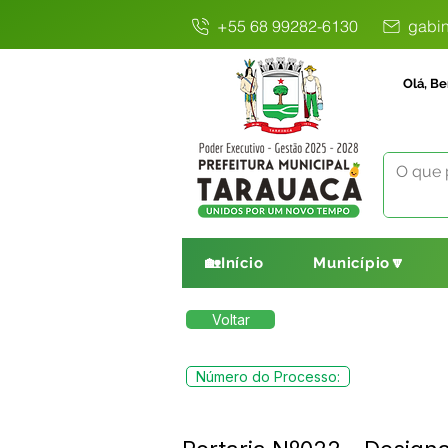
+55 68 99282-6130
gabin
Olá, Be
🏡Início
Município🔽
Voltar
Número do Processo: