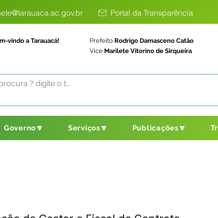
ete@tarauaca.ac.gov.br
Portal da Transparência
m-vindo a Tarauacá!
Prefeito
Rodrigo Damasceno Catão
Vice
Marilete Vitorino de Sirqueira
Governo🔽
Serviços🔽
Publicações🔽
T