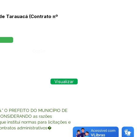
 de Tarauacá (Contrato nº
Órgão:
Visualizar
acá.” O PREFEITO DO MUNICÍPIO DE
e: CONSIDERANDO as razões
ue institui normas para licitações e
ontratos administrativos�