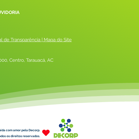
UVIDORIA
al de Transparência
 |
 Mapa do Site
00, Centro, Tarauacá, AC
uída com amor pela Decorp.
dos os direitos reservados.