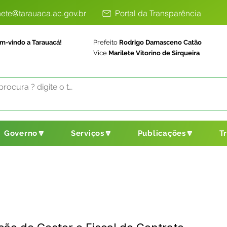
ete@tarauaca.ac.gov.br
Portal da Transparência
m-vindo a Tarauacá!
Prefeito
Rodrigo Damasceno Catão
Vice
Marilete Vitorino de Sirqueira
Governo🔽
Serviços🔽
Publicações🔽
T