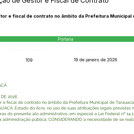
ção de Gestor e Fiscal de Contrato
or e fiscal de contrato no âmbito da Prefeitura Municipal
Portaria
Página da Publicação:
Data da Publicação:
19 de janeiro de 2026
109
ACÁ
 DE 2026
 e fiscal de contrato no âmbito da Prefeitura Municipal de Tarauacá.
Á, Estado do Acre, no uso de suas atribuições legais previstas na
o presente ato administrativo, em especial a Lei Federal nº 14.133 
da administração pública; CONSIDERANDO a necessidade de se realiza