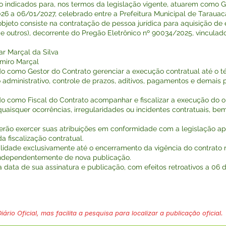
o indicados para, nos termos da legislação vigente, atuarem como Ge
6 a 06/01/2027, celebrado entre a Prefeitura Municipal de Tarauacá
eto consiste na contratação de pessoa jurídica para aquisição de
 e outros), decorrente do Pregão Eletrônico nº 90034/2025, vinculad
sar Marçal da Silva
simiro Marçal
do como Gestor do Contrato gerenciar a execução contratual até o té
inistrativo, controle de prazos, aditivos, pagamentos e demais pr
do como Fiscal do Contrato acompanhar e fiscalizar a execução do 
uaisquer ocorrências, irregularidades ou incidentes contratuais,
verão exercer suas atribuições em conformidade com a legislação ap
a fiscalização contratual.
alidade exclusivamente até o encerramento da vigência do contrato re
independentemente de nova publicação.
na data de sua assinatura e publicação, com efeitos retroativos a 06 d
ário Oficial, mas facilita a pesquisa para localizar a publicação oficial.