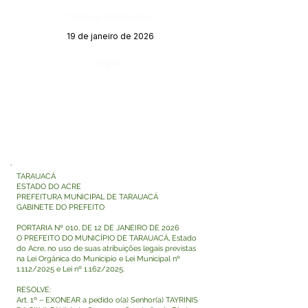
Data da Publicação:
19 de janeiro de 2026
Órgão:
TARAUACÁ
ESTADO DO ACRE
PREFEITURA MUNICIPAL DE TARAUACÁ
GABINETE DO PREFEITO
PORTARIA Nº 010, DE 12 DE JANEIRO DE 2026
O PREFEITO DO MUNICÍPIO DE TARAUACÁ, Estado
do Acre, no uso de suas atribuições legais previstas
na Lei Orgânica do Município e Lei Municipal nº
1.112/2025 e Lei nº 1.162/2025.
RESOLVE:
Art. 1º – EXONEAR a pedido o(a) Senhor(a) TAYRINIS