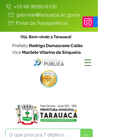
+55 68 99282-6130
gabinete@tarauaca.ac.gov.br
Portal da Transparência
Olá, Bem-vindo a Tarauacá!
Prefeito
Rodrigo Damasceno Catão
Vice
Marilete Vitorino de Sirqueira