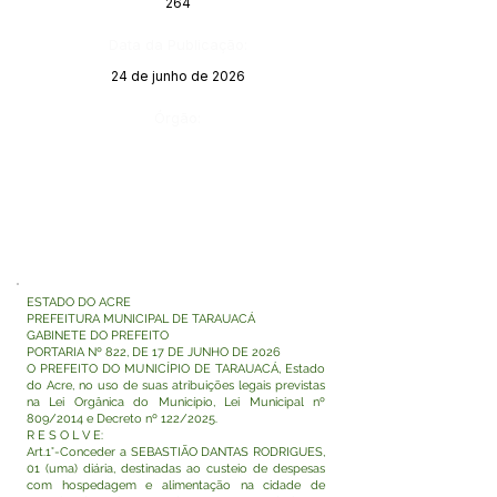
264
Data da Publicação:
24 de junho de 2026
Órgão:
ESTADO DO ACRE
PREFEITURA MUNICIPAL DE TARAUACÁ
GABINETE DO PREFEITO
PORTARIA Nº 822, DE 17 DE JUNHO DE 2026
O PREFEITO DO MUNICÍPIO DE TARAUACÁ, Estado
do Acre, no uso de suas atribuições legais previstas
na Lei Orgânica do Município, Lei Municipal nº
809/2014 e Decreto nº 122/2025.
R E S O L V E:
Art.1°-Conceder a SEBASTIÃO DANTAS RODRIGUES,
01 (uma) diária, destinadas ao custeio de despesas
com hospedagem e alimentação na cidade de