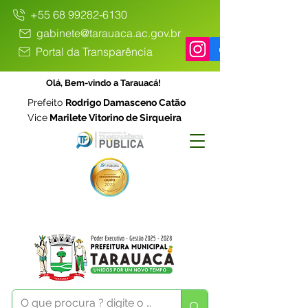
+55 68 99282-6130
gabinete@tarauaca.ac.gov.br
Portal da Transparência
Olá, Bem-vindo a Tarauacá!
Prefeito
Rodrigo Damasceno Catão
Vice
Marilete Vitorino de Sirqueira