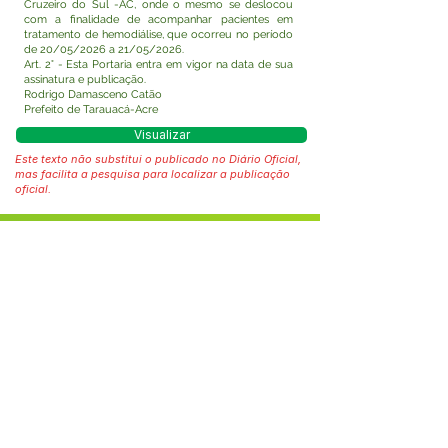
Cruzeiro do Sul -AC, onde o mesmo se deslocou
com a finalidade de acompanhar pacientes em
tratamento de hemodiálise, que ocorreu no período
de 20/05/2026 a 21/05/2026.
Art. 2° - Esta Portaria entra em vigor na data de sua
assinatura e publicação.
Rodrigo Damasceno Catão
Prefeito de Tarauacá-Acre
Visualizar
Este texto não substitui o publicado no Diário Oficial,
mas facilita a pesquisa para localizar a publicação
oficial.
Fale com a Prefeitura
Whatsapp
SERVIÇO DE ATENDIMENTO AO 