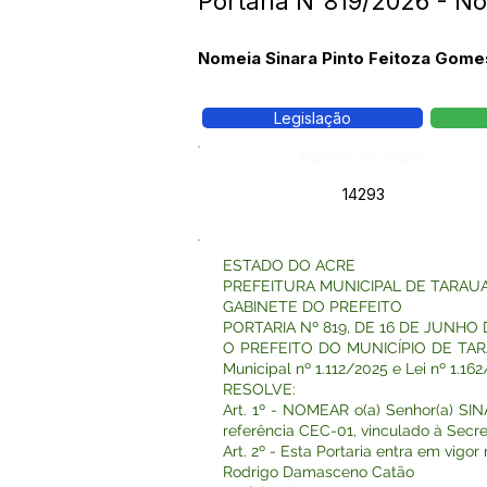
Portaria N°819/2026 - N
Nomeia Sinara Pinto Feitoza Gome
Legislação
Número do Diário:
14293
ESTADO DO ACRE
PREFEITURA MUNICIPAL DE TARAU
GABINETE DO PREFEITO
PORTARIA Nº 819, DE 16 DE JUNHO 
O PREFEITO DO MUNICÍPIO DE TARAUAC
Municipal nº 1.112/2025 e Lei nº 1.162
RESOLVE:
Art. 1º - NOMEAR o(a) Senhor(a) 
referência CEC-01, vinculado à Secre
Art. 2º - Esta Portaria entra em vigo
Rodrigo Damasceno Catão