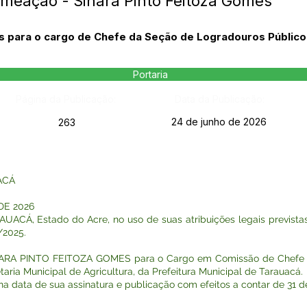
omeação - Sinara Pinto Feitoza Gomes
s para o cargo de Chefe da Seção de Logradouros Público
Portaria
Página da Publicação:
Data da Publicação:
24 de junho de 2026
263
ACÁ
DE 2026
Á, Estado do Acre, no uso de suas atribuições legais previstas 
/2025.
SINARA PINTO FEITOZA GOMES para o Cargo em Comissão de Chefe 
taria Municipal de Agricultura, da Prefeitura Municipal de Tarauacá.
r na data de sua assinatura e publicação com efeitos a contar de 31 