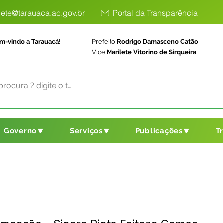
ete@tarauaca.ac.gov.br
Portal da Transparência
m-vindo a Tarauacá!
Prefeito
Rodrigo Damasceno Catão
Vice
Marilete Vitorino de Sirqueira
Governo🔽
Serviços🔽
Publicações🔽
T