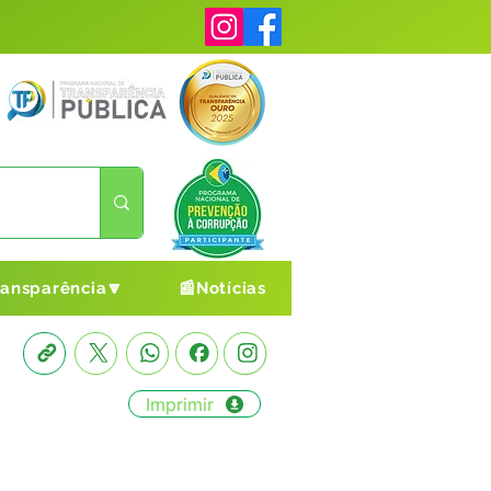
ransparência🔽
📰Notícias
Imprimir