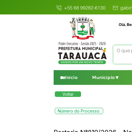
+55 68 99282-6130
gabin
Olá, Be
🏡Início
Município🔽
Voltar
Número do Processo: