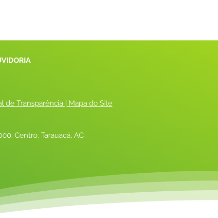
UVIDORIA
al de Transparência
 |
 Mapa do Site
00, Centro, Tarauacá, AC