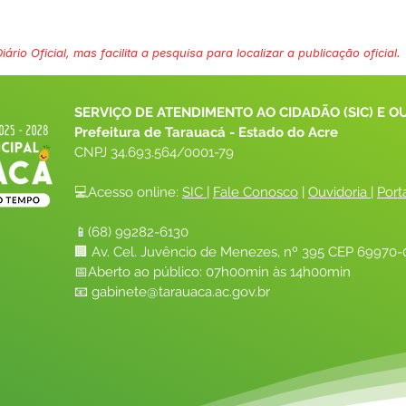
ário Oficial, mas facilita a pesquisa para localizar a publicação oficial.
SERVIÇO DE ATENDIMENTO AO CIDADÃO (SIC) E O
Prefeitura de Tarauacá - Estado do Acre
CNPJ 
34.693.564/0001-79
💻Acesso online: 
SIC 
| 
Fale Conosco
 | 
Ouvidoria
| 
Port
📱(68) 99282-6130 
🏢 Av. Cel. Juvêncio de Menezes, nº 395 CEP 69970-0
📅Aberto ao público: 07h00min às 14h00min
📧 
gabinete@tarauaca.ac.gov.br