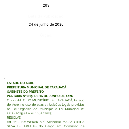
263
Data da Publicação:
24 de junho de 2026
Órgão:
ESTADO DO ACRE
PREFEITURA MUNICIPAL DE TARAUACÁ
GABINETE DO PREFEITO
PORTARIA Nº 815, DE 16 DE JUNHO DE 2026
O PREFEITO DO MUNICÍPIO DE TARAUACÁ, Estado
do Acre, no uso de suas atribuições legais previstas
na Lei Orgânica do Município e Lei Municipal nº
1.112/2025 e Lei nº 1.162/2025.
RESOLVE:
Art. 1º - EXONERAR o(a) Senhor(a) MARIA CINTIA
SILVA DE FREITAS do Cargo em Comissão de