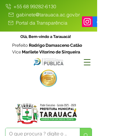
+55 68 99282-6130
gabinete@tarauaca.ac.gov.br
Portal da Transparência
Olá, Bem-vindo a Tarauacá!
Prefeito
Rodrigo Damasceno Catão
Vice
Marilete Vitorino de Sirqueira