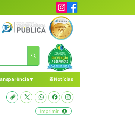
ransparência🔽
📰Notícias
Imprimir