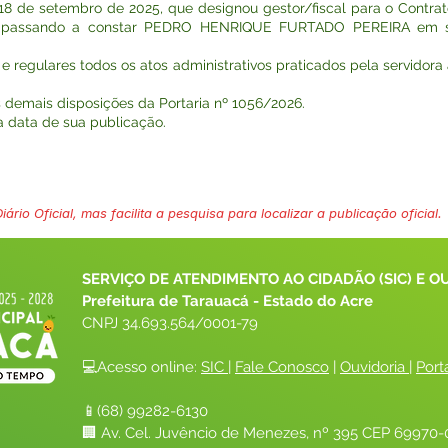
de 18 de setembro de 2025, que designou gestor/fiscal para o Contr
ado, passando a constar PEDRO HENRIQUE FURTADO PEREIRA em su
 e regulares todos os atos administrativos praticados pela servidora
s demais disposições da Portaria nº 1056/2026.
na data de sua publicação.
ário Oficial, mas facilita a pesquisa para localizar a publicação oficial.
SERVIÇO DE ATENDIMENTO AO CIDADÃO (SIC) E O
Prefeitura de Tarauacá - Estado do Acre
CNPJ 
34.693.564/0001-79
💻Acesso online: 
SIC 
| 
Fale Conosco
 | 
Ouvidoria
| 
Port
📱(68) 99282-6130 
🏢 Av. Cel. Juvêncio de Menezes, nº 395 CEP 69970-0