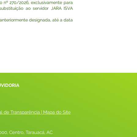
ato nº 270/2026, exclusivamente para
bstituição ao servidor JARA ISVA
 anteriormente designada, até a data
UVIDORIA
al de Transparência
 |
 Mapa do Site
00, Centro, Tarauacá, AC