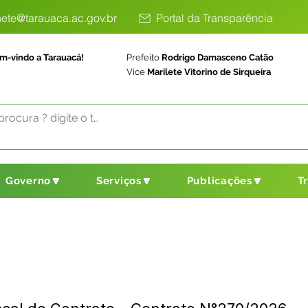
ete@tarauaca.ac.gov.br
Portal da Transparência
m-vindo a Tarauacá!
Prefeito
Rodrigo Damasceno Catão
Vice
Marilete Vitorino de Sirqueira
Governo🔽
Serviços🔽
Publicações🔽
T