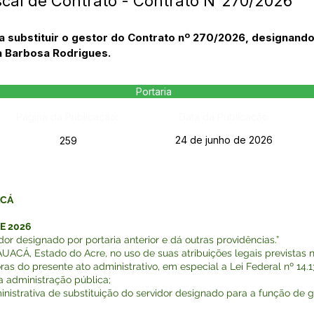
scal de Contrato - Contrato N°270/2026
ra substituir o gestor do Contrato nº 270/2026, designand
va Barbosa Rodrigues.
Portaria
Página da Publicação:
Data da Publicação:
24 de junho de 2026
259
ACÁ
DE 2026
dor designado por portaria anterior e dá outras providências.”
Á, Estado do Acre, no uso de suas atribuições legais previstas na
o presente ato administrativo, em especial a Lei Federal nº 14.133 
a administração pública;
trativa de substituição do servidor designado para a função de ge