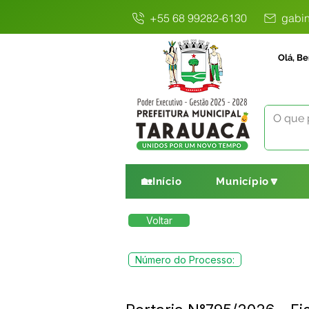
+55 68 99282-6130
gabin
Olá, Be
🏡Início
Município🔽
Voltar
Número do Processo: