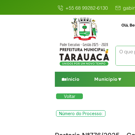
+55 68 99282-6130
gabin
Olá, Be
🏡Início
Município🔽
Voltar
Número do Processo: