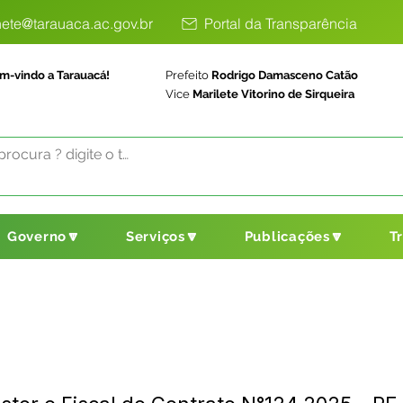
ete@tarauaca.ac.gov.br
Portal da Transparência
m-vindo a Tarauacá!
Prefeito
Rodrigo Damasceno Catão
Vice
Marilete Vitorino de Sirqueira
Governo🔽
Serviços🔽
Publicações🔽
T