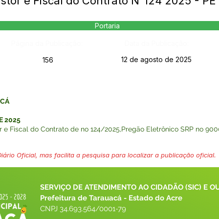
stor e Fiscal do Contrato N°124 2025 - P
Portaria
Página da Publicação:
Data da Publicação:
12 de agosto de 2025
156
ACÁ
E 2025
 e Fiscal do Contrato de no 124/2025,Pregão Eletrônico SRP no 90
ário Oficial, mas facilita a pesquisa para localizar a publicação oficial.
SERVIÇO DE ATENDIMENTO AO CIDADÃO (SIC) E O
Prefeitura de Tarauacá - Estado do Acre
CNPJ 
34.693.564/0001-79