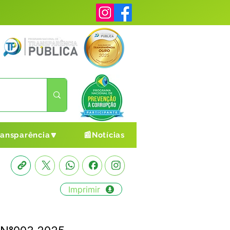
ransparência🔽
📰Notícias
Imprimir